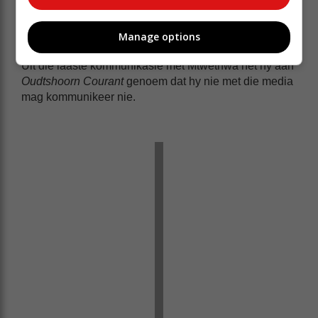
museum deur befondsing vir aanstelling van
personeel, onderhewig aan beskikbare fondse.
Manage options
Uit die laaste kommunikasie met Mtwethwa het hy aan
Oudtshoorn Courant
genoem dat hy nie met die media
mag kommunikeer nie.