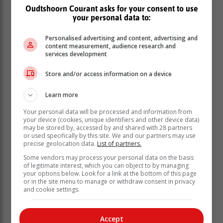
Oudtshoorn Courant asks for your consent to use
your personal data to:
Personalised advertising and content, advertising and
content measurement, audience research and
services development
Store and/or access information on a device
Learn more
Your personal data will be processed and information from
Departement reageer
your device (cookies, unique identifiers and other device data)
Tania Colyn, die woordvoerder van die Wes-Kaapse
may be stored by, accessed by and shared with 28 partners
or used specifically by this site. We and our partners may use
departement sport en kultuur, het by navraag genoem
precise geolocation data.
List of partners.
dat die departement in gesprek is met die museumraad
Some vendors may process your personal data on the basis
van trustees om al die feite te bekom.
of legitimate interest, which you can object to by managing
"Die CP Nel-museum behoort nie aan die departement
your options below. Look for a link at the bottom of this page
or in the site menu to manage or withdraw consent in privacy
sport en kultuur nie, maar is onder die beheer van die
and cookie settings.
museumraad van trustees wat verantwoordelik is vir
die bestuur van die museum".
Volgens Colyn ondersteun die departement egter die
Accept