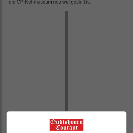
die CP-Nel-museum nou wel gesluit is.