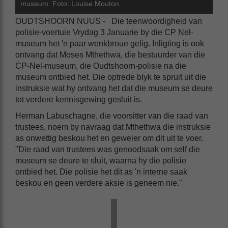
museum. Foto: Louise Mouton
OUDTSHOORN NUUS - Die teenwoordigheid van
polisie-voertuie Vrydag 3 Januarie by die CP Nel-
museum het 'n paar wenkbroue gelig. Inligting is ook
ontvang dat Moses Mthethwa, die bestuurder van die
CP-Nel-museum, die Oudtshoorn-polisie na die
museum ontbied het. Die optrede blyk te spruit uit die
instruksie wat hy ontvang het dat die museum se deure
tot verdere kennisgewing gesluit is.
Herman Labuschagne, die voorsitter van die raad van
trustees, noem by navraag dat Mthethwa die instruksie
as onwettig beskou het en geweier om dit uit te voer.
"Die raad van trustees was genoodsaak om self die
museum se deure te sluit, waarna hy die polisie
ontbied het. Die polisie het dit as 'n interne saak
beskou en geen verdere aksie is geneem nie."