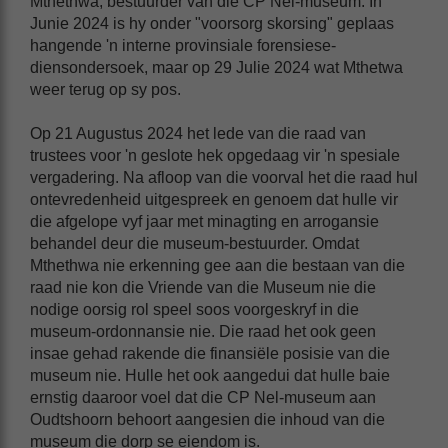
Mthethwa, bestuurder van die CP Nel-museum. In
Junie 2024 is hy onder "voorsorg skorsing" geplaas
hangende 'n interne provinsiale forensiese-
diensondersoek, maar op 29 Julie 2024 wat Mthetwa
weer terug op sy pos.
Op 21 Augustus 2024 het lede van die raad van
trustees voor 'n geslote hek opgedaag vir 'n spesiale
vergadering. Na afloop van die voorval het die raad hul
ontevredenheid uitgespreek en genoem dat hulle vir
die afgelope vyf jaar met minagting en arrogansie
behandel deur die museum-bestuurder. Omdat
Mthethwa nie erkenning gee aan die bestaan van die
raad nie kon die Vriende van die Museum nie die
nodige oorsig rol speel soos voorgeskryf in die
museum-ordonnansie nie. Die raad het ook geen
insae gehad rakende die finansiële posisie van die
museum nie. Hulle het ook aangedui dat hulle baie
ernstig daaroor voel dat die CP Nel-museum aan
Oudtshoorn behoort aangesien die inhoud van die
museum die dorp se eiendom is.