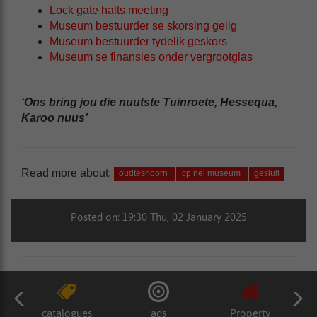
Lock gate halts meeting
Museum bestuurder se skorsing gelig
Museum bestuurder tydelik geskors
Museum se finansies onder vergrootglas
‘Ons bring jou die nuutste Tuinroete, Hessequa,
Karoo nuus’
Read more about:
oudteshoorn
cp nel museum
gesluit
Posted on: 19:30 Thu, 02 January 2025
catalogues
ads
Property