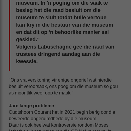
museum. In 'n poging om die saak te
besleg het die raad besluit om die
museum te sluit totdat hulle vertoue
kan kry in die bestuur van die museum
en dat dit op 'n behoorlike manier sal
geskied."
Volgens Labuschagne gee die raad van
trustees dringend aandag aan die
kwessie.
"Ons vra verskoning vir enige ongerief wat hierdie
besluit veroorsaak, ons poog om die museum so gou
as moontlik weer oop te maak."
Jare lange probleme
Oudtshoorn Courant het in 2021 begin berig oor die
beweerde ongeruimdhede by die museum.
Daar is ook heelwat kontroversie rondom Moses