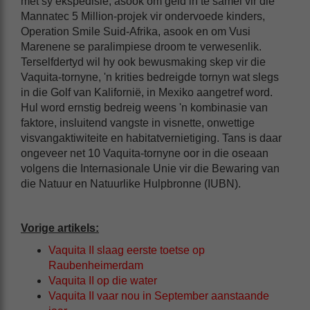
met sy ekspedisie, asook om geld in te samel vir die
Mannatec 5 Million-projek vir ondervoede kinders,
Operation Smile Suid-Afrika, asook en om Vusi
Marenene se paralimpiese droom te verwesenlik.
Terselfdertyd wil hy ook bewusmaking skep vir die
Vaquita-tornyne, 'n krities bedreigde tornyn wat slegs
in die Golf van Kalifornië, in Mexiko aangetref word.
Hul word ernstig bedreig weens 'n kombinasie van
faktore, insluitend vangste in visnette, onwettige
visvangaktiwiteite en habitatvernietiging. Tans is daar
ongeveer net 10 Vaquita-tornyne oor in die oseaan
volgens die Internasionale Unie vir die Bewaring van
die Natuur en Natuurlike Hulpbronne (IUBN).
Vorige artikels:
Vaquita II slaag eerste toetse op
Raubenheimerdam
Vaquita II op die water
Vaquita II vaar nou in September aanstaande