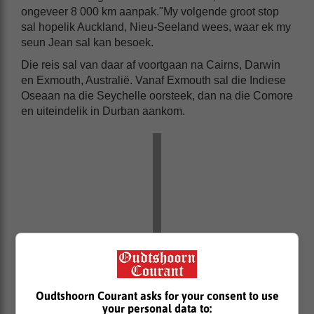
ongeveer 8 000 km aanpak."My volgende groot stop
sal hopelik Auckland, Nieu-Seeland wees, waar ek my
seun Jean sal kan besoek.
Die reis sal van daar af voortgaan na Cairns, Darwin
en Exmouth, Australië. Vanaf Exmouth sal die Indiese
Oseaan na die Seychelle oorsteek, dan na die Comore
en uiteindelik in Durban aankom.
Oudtshoorn Courant asks for your consent to use
your personal data to: