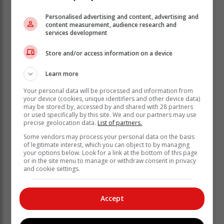
Personalised advertising and content, advertising and
Die laaste been sal ek langs die Suid-Afrikaanse kus
content measurement, audience research and
terug trap na Kaapstad, vyf jaar na my vertrek op 30
services development
Junie.
Store and/or access information on a device
VIDEO:
Learn more
Your personal data will be processed and information from
your device (cookies, unique identifiers and other device data)
may be stored by, accessed by and shared with 28 partners
or used specifically by this site. We and our partners may use
precise geolocation data.
List of partners.
Some vendors may process your personal data on the basis
of legitimate interest, which you can object to by managing
your options below. Look for a link at the bottom of this page
or in the site menu to manage or withdraw consent in privacy
and cookie settings.
Accept