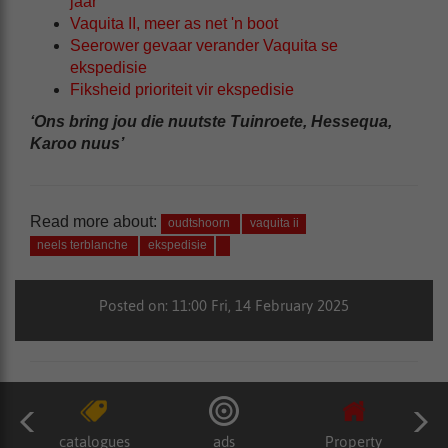
jaar
Vaquita II, meer as net 'n boot
Seerower gevaar verander Vaquita se
ekspedisie
Fiksheid prioriteit vir ekspedisie
‘Ons bring jou die nuutste Tuinroete, Hessequa,
Karoo nuus’
Read more about:
oudtshoorn
vaquita ii
neels terblanche
ekspedisie
Posted on: 11:00 Fri, 14 February 2025
catalogues
ads
Property