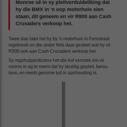
Monroe sê in sy pleitverduideliking dat
hy die BMX in 'n oop motorhuis sien
staan, dit geneem en vir R800 aan Cash
Crusaders verkoop het.
Twee dae later het hy by 'n motorhuis in Fernstraat
ingebreek en die ander fiets daar gesteel wat hy vir
R500 ook aan Cash Crusaders verkoop het.
Sy regshulpprokureur het die hof versoek om vir
vonnis in ag te neem dat hy skuldig gepleit, berou
toon, en reeds geruime tyd in aanhouding is.