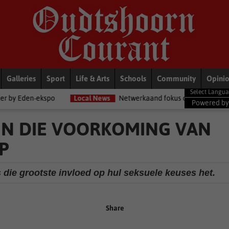
Galleries
Sport
Life & Arts
Schools
Community
Opini
po
Local News
Netwerkaand fokus op diensorganisasies
Bl
Powered b
 IN DIE VOORKOMING VAN
P
 die grootste invloed op hul seksuele keuses het.
Share