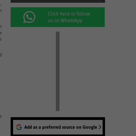
.
n
Click here to follow
us on WhatsApp
n
e
e
d
e
Add as a preferred source on Google