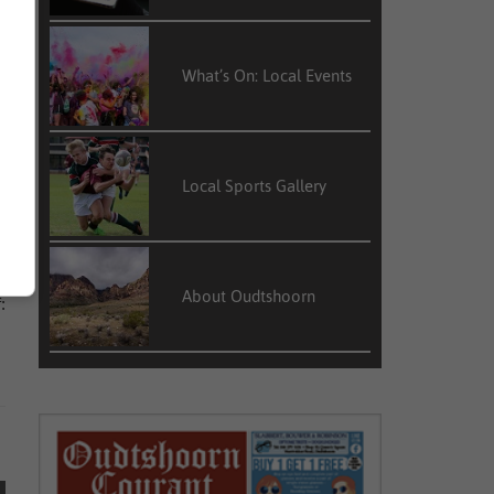
-
What’s On: Local Events
r
n
r
Local Sports Gallery
m
t
About Oudtshoorn
: