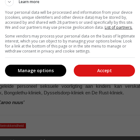
Learn more
Your personal data will be processed and information from your device
(cookies, unique identifiers and other device data) may be stored by,
 die voorkoming van tiener-swangerskap. Skole, gesondheidsorg
accessed by and shared with 28 partners or used specifically by this site.
erk om omvattende seksuele opvoeding en ondersteuningsdienste vi
We and our partners may use precise geolocation data.
List of partners.
us op die bemagtiging van jong mense, soos loopbaanvoorligting e
Some vendors may process your personal data on the basis of legitimate
van tienerswangerskap te verminder.
interest, which you can object to by managing your options below. Look
for a link at the bottom of this page or in the site menu to manage or
gesamentlike poging van ouers, gemeenskappe en beleidmakers. Deu
withdraw consent in privacy and cookie settings.
af en gesonde keuses te ondersteun, kan ouers hul tieners help o
 kan ons 'n toekoms skep waar elke jong persoon die geleentheid he
Manage options
Accept
geleide personeel seksuele voorligting aan kinders kan verskaf
ek, Bongolethu-kliniek, Dysselsdorp-kliniek en De Rust-kliniek.
Karoo nuus’
rbetrokkendheid