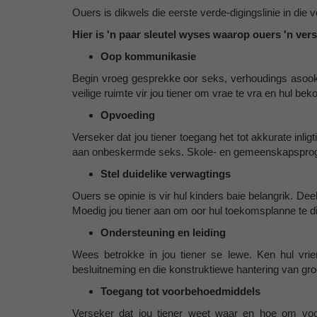
Ouers is dikwels die eerste verde-digingslinie in di
Hier is 'n paar sleutel wyses waarop ouers 'n ver
Oop kommunikasie
Begin vroeg gesprekke oor seks, verhoudings asook
veilige ruimte vir jou tiener om vrae te vra en hul be
Opvoeding
Verseker dat jou tiener toegang het tot akkurate inli
aan onbeskermde seks. Skole- en gemeenskapspro
Stel duidelike verwagtings
Ouers se opinie is vir hul kinders baie belangrik. De
Moedig jou tiener aan om oor hul toekomsplanne te d
Ondersteuning en leiding
Wees betrokke in jou tiener se lewe. Ken hul vrien
besluitneming en die konstruktiewe hantering van gr
Toegang tot voorbehoedmiddels
Verseker dat jou tiener weet waar en hoe om voo