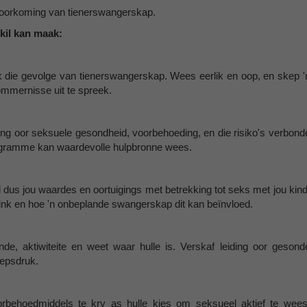
e voorkoming van tienerswangerskap.
skil kan maak:
 die gevolge van tienerswangerskap. Wees eerlik en oop, en skep '
kommernisse uit te spreek.
gting oor seksuele gesondheid, voorbehoeding, en die risiko's verbond
gramme kan waardevolle hulpbronne wees.
el dus jou waardes en oortuigings met betrekking tot seks met jou kind
ink en hoe 'n onbeplande swangerskap dit kan beïnvloed.
de, aktiwiteite en weet waar hulle is. Verskaf leiding oor gesond
oepsdruk.
rbehoedmiddels te kry as hulle kies om seksueel aktief te wees