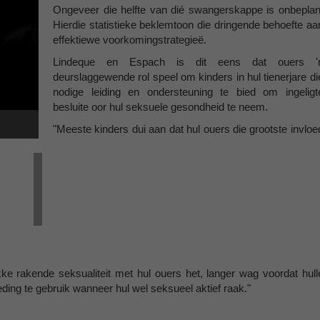
Ongeveer die helfte van dié swangerskappe is onbeplan
Hierdie statistieke beklemtoon die dringende behoefte aa
effektiewe voorkomingstrategieë.
Lindeque en Espach is dit eens dat ouers '
deurslaggewende rol speel om kinders in hul tienerjare di
nodige leiding en ondersteuning te bied om ingeligt
besluite oor hul seksuele gesondheid te neem.
"Meeste kinders dui aan dat hul ouers die grootste invloe
ke rakende seksualiteit met hul ouers het, langer wag voordat hull
ing te gebruik wanneer hul wel seksueel aktief raak."