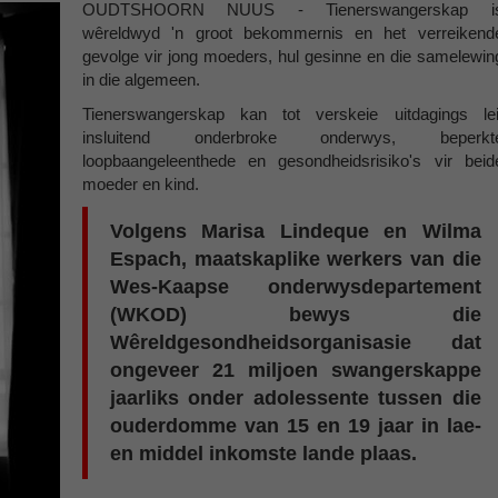
OUDTSHOORN NUUS - Tienerswangerskap i
wêreldwyd 'n groot bekommernis en het verreikend
gevolge vir jong moeders, hul gesinne en die samelewin
in die algemeen.
Tienerswangerskap kan tot verskeie uitdagings lei
insluitend onderbroke onderwys, beperkt
loopbaangeleenthede en gesondheidsrisiko's vir beid
moeder en kind.
Volgens Marisa Lindeque en Wilma
Espach, maatskaplike werkers van die
Wes-Kaapse onderwysdepartement
(WKOD) bewys die
Wêreldgesondheidsorganisasie dat
ongeveer 21 miljoen swangerskappe
jaarliks onder adolessente tussen die
ouderdomme van 15 en 19 jaar in lae-
en middel inkomste lande plaas.