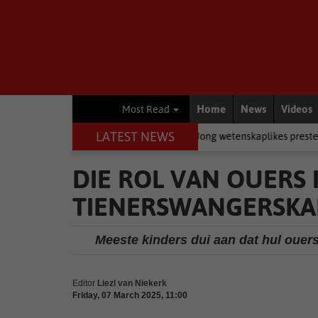
Home
News
Videos
Most Read
LATEST NEWS
r in rugby
Academic
Jong wetenskaplikes presteer by Eden-eks
DIE ROL VAN OUERS
TIENERSWANGERSKA
Meeste kinders dui aan dat hul ouers
Editor
Liezl van Niekerk
Friday, 07 March 2025, 11:00