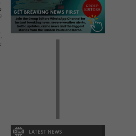
s
e
g
,
e
e