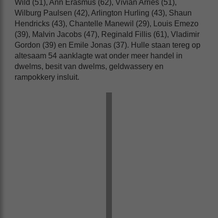
Wild (51), Ann Erasmus (62), Vivian Arries (51),
Wilburg Paulsen (42), Arlington Hurling (43), Shaun
Hendricks (43), Chantelle Manewil (29), Louis Emezo
(39), Malvin Jacobs (47), Reginald Fillis (61), Vladimir
Gordon (39) en Emile Jonas (37). Hulle staan tereg op
altesaam 54 aanklagte wat onder meer handel in
dwelms, besit van dwelms, geldwassery en
rampokkery insluit.