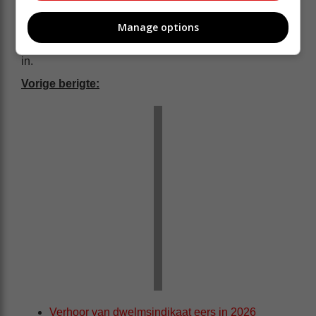
Manage options
Regsverteenwoordigers vir die beskuldigdes sluit
onder meer Levendal, Brian Carelse en Lineen Swarts
in.
Vorige berigte:
Verhoor van dwelmsindikaat eers in 2026