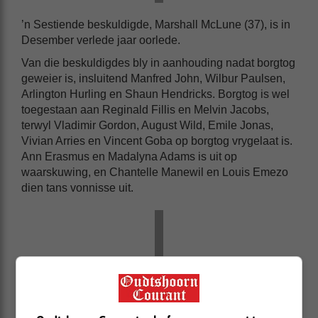
’n Sestiende beskuldigde, Marshall McLune (37), is in
Desember verlede jaar oorlede.
Van die beskuldigdes bly in aanhouding nadat borgtog
geweier is, insluitend Manfred John, Wilbur Paulsen,
Arlington Hurling en Shaun Hendricks. Borgtog is wel
toegestaan aan Reginald Fillis en Melvin Jacobs,
terwyl Vladimir Gordon, August Wild, Emile Jonas,
Vivian Arries en Vincent Goba op borgtog vrygelaat is.
Ann Erasmus en Madalyna Adams is uit op
waarskuwing, en Chantelle Manewil en Louis Emezo
dien tans vonnisse uit.