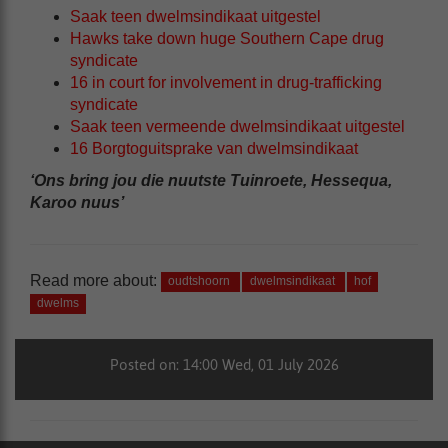
Saak teen dwelmsindikaat uitgestel
Hawks take down huge Southern Cape drug
syndicate
16 in court for involvement in drug-trafficking
syndicate
Saak teen vermeende dwelmsindikaat uitgestel
16 Borgtoguitsprake van dwelmsindikaat
‘Ons bring jou die nuutste Tuinroete, Hessequa,
Karoo nuus’
Read more about:
oudtshoorn
dwelmsindikaat
hof
dwelms
Posted on: 14:00 Wed, 01 July 2026