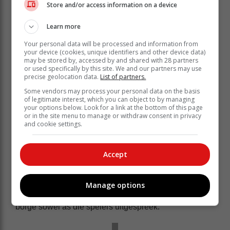
Store and/or access information on a device
Learn more
Your personal data will be processed and information from
your device (cookies, unique identifiers and other device data)
may be stored by, accessed by and shared with 28 partners
or used specifically by this site. We and our partners may use
precise geolocation data.
List of partners.
Some vendors may process your personal data on the basis
of legitimate interest, which you can object to by managing
your options below. Look for a link at the bottom of this page
In ‘n eenpunt-toernooi waaraan al die spellers
or in the site menu to manage or withdraw consent in privacy
deelgeneem het en vir groot prêt gesorg het, het
and cookie settings.
Maaike Ferreira van Great-tennisklub vir Rida Bester
(Wesbank) in die eindstryd geklop en met prysgeld van
Accept
R1 000 weggestap.
Die voorsitter van die Wesbank-tennisklub, Louis Uys,
het die toernooi as baie geslaagd beskryf en sy dank
Manage options
teenoor die hoofborg, Pam Golding Eiendomme, al die
borge sowel as die spelers uitgespreek.