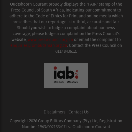
Oudtshoorn Courant proudly displays the “FAIR” stamp of the
Press Council of South Africa, indicating our commitment to
adhere to the Code of Ethics for Print and online media which
prescribes that our reportage is truthful, accurate and fair.
Should you wish to lodge a complaint about our news
coverage, please lodge a complaint on the Press Council’s
website,
www.presscouncil.org.za
or email the complaint to
enquiries@ombudsman.org.za
. Contact the Press Council on
0114843612.
Disclaimers
|
Contact Us
Copyright 2026 Group Editors Company (Pty) Ltd, Registration
Number 1963/002133/07 t/a Oudtshoorn Courant