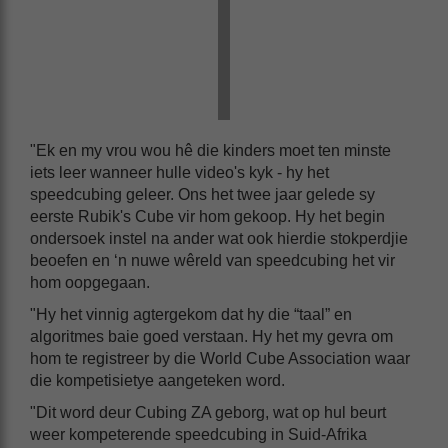
"Ek en my vrou wou hê die kinders moet ten minste
iets leer wanneer hulle video's kyk - hy het
speedcubing geleer. Ons het twee jaar gelede sy
eerste Rubik's Cube vir hom gekoop. Hy het begin
ondersoek instel na ander wat ook hierdie stokperdjie
beoefen en ‘n nuwe wêreld van speedcubing het vir
hom oopgegaan.
"Hy het vinnig agtergekom dat hy die “taal” en
algoritmes baie goed verstaan. Hy het my gevra om
hom te registreer by die World Cube Association waar
die kompetisietye aangeteken word.
"Dit word deur Cubing ZA geborg, wat op hul beurt
weer kompeterende speedcubing in Suid-Afrika