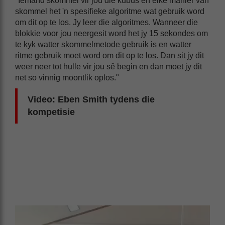
"Iemand skommel vir jou die kubus en elke manier van
skommel het 'n spesifieke algoritme wat gebruik word
om dit op te los. Jy leer die algoritmes. Wanneer die
blokkie voor jou neergesit word het jy 15 sekondes om
te kyk watter skommelmetode gebruik is en watter
ritme gebruik moet word om dit op te los. Dan sit jy dit
weer neer tot hulle vir jou sê begin en dan moet jy dit
net so vinnig moontlik oplos."
Video: Eben Smith tydens die
kompetisie