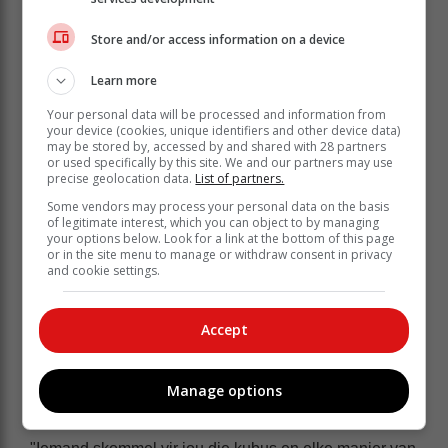
Store and/or access information on a device
Learn more
Your personal data will be processed and information from
your device (cookies, unique identifiers and other device data)
may be stored by, accessed by and shared with 28 partners
Eben Smith spog met sy tyd van 2,9 sekondes.
or used specifically by this site. We and our partners may use
precise geolocation data.
List of partners.
Volgens Jabez neem die individue nie in
Some vendors may process your personal data on the basis
ouderdomsverband deel nie en kan enigiemand van
of legitimate interest, which you can object to by managing
your options below. Look for a link at the bottom of this page
enige ouderdom teen iemand kompeteer.
or in the site menu to manage or withdraw consent in privacy
and cookie settings.
"Daar is self mense van in hul 40's wat teen kinders
deelneem. Die kinders stof nogal die grootmense uit,"
vertel hy. Hy sê verder dat kinders so jonk as vier jaar
Accept
oud aan speedcubing deelneem.
Eben vertel met groot trots dat dit hom nie baie lank
Manage options
geneem het om presies agter te kom hoe om die
raaisels op te los nie.