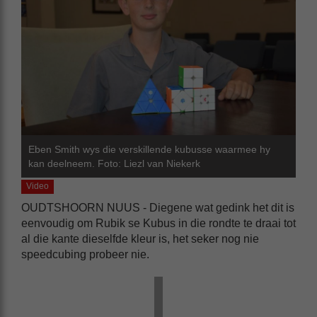
Eben Smith wys die verskillende kubusse waarmee hy
kan deelneem. Foto: Liezl van Niekerk
Video
OUDTSHOORN NUUS - Diegene wat gedink het dit is
eenvoudig om Rubik se Kubus in die rondte te draai tot
al die kante dieselfde kleur is, het seker nog nie
speedcubing probeer nie.