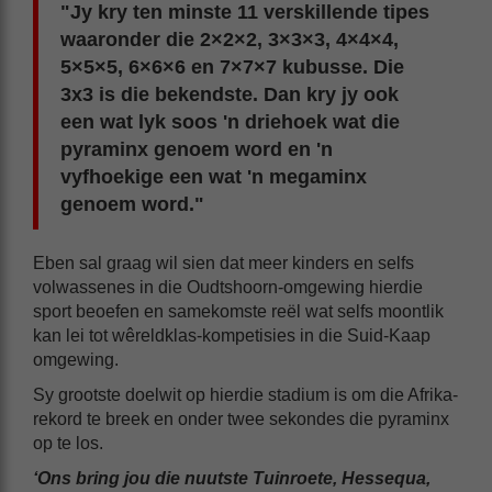
"Jy kry ten minste 11 verskillende tipes
waaronder die 2×2×2, 3×3×3, 4×4×4,
5×5×5, 6×6×6 en 7×7×7 kubusse. Die
3x3 is die bekendste. Dan kry jy ook
een wat lyk soos 'n driehoek wat die
pyraminx genoem word en 'n
vyfhoekige een wat 'n megaminx
genoem word."
Eben sal graag wil sien dat meer kinders en selfs
volwassenes in die Oudtshoorn-omgewing hierdie
sport beoefen en samekomste reël wat selfs moontlik
kan lei tot wêreldklas-kompetisies in die Suid-Kaap
omgewing.
Sy grootste doelwit op hierdie stadium is om die Afrika-
rekord te breek en onder twee sekondes die pyraminx
op te los.
‘Ons bring jou die nuutste Tuinroete, Hessequa,