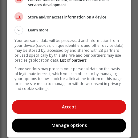
services development
Store and/or access information on a device
Legends moes uiteindelik 'n ses van die
laaste bal van die wedstryd slaan om
Learn more
die wedstryd te wen wat hulle nie kon
Your personal data will be processed and information from
vermag het nie. Vir Legends was
your device (cookies, unique identifiers and other device data)
may be stored by, accessed by and shared with 28 partners
Sydwell Williams die beste kolwer
or used specifically by this site. We and our partners may use
tesame met Jo-Wayne Witbooi wat die
precise geolocation data.
List of partners.
beste bouler was. Witbooi is ook as
Some vendors may process your personal data on the basis
of legitimate interest, which you can object to by managing
speler van die wedstryd aangewys.
your options below. Look for a link at the bottom of this page
or in the site menu to manage or withdraw consent in privacy
and cookie settings.
Vir die wenspan ProStars, het Stanley Mei 'n
waardevolle beurt van 21 lopies aangeteken wat twee
pragsesse ingesluit het.
Accept
Hy is goed deur Dulin Matthews ondersteun wat ook 'n
waardevolle 15 lopies aangeteken het. Hul beste
Manage options
boulers was Anthony (Soldier) Horseman en Bompie
Alexander wat elk drie paaltjies laat kantel het.