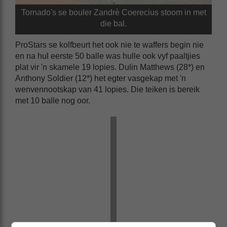
Tornado's se bouler Zandrè Coerecius stoom in met
die bal.
ProStars se kolfbeurt het ook nie te waffers begin nie
en na hul eerste 50 balle was hulle ook vyf paaltjies
plat vir 'n skamele 19 lopies. Dulin Matthews (28*) en
Anthony Soldier (12*) het egter vasgekap met 'n
wenvennootskap van 41 lopies. Die teiken is bereik
met 10 balle nog oor.