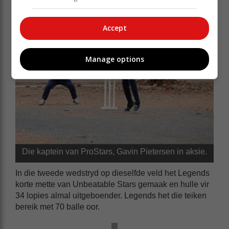
Accept
Manage options
Die kaptein van ProStars, Gavin Pietersen in aksie.
In die tweede wedstryd op dieselfde veld het Legends
korte mette van Unbeatable Stars gemaak en hulle vir
34 lopies almal uitgeboender. Legends het die teiken
bereik met 70 balle oor.