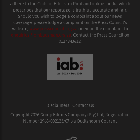
adhere to the Code of Ethics for Print and online media which
prescribes that our reportage is truthful, accurate and fair.
Should you wish to lodge a complaint about our news
coverage, please lodge a complaint on the Press Council’s
website,
www.presscouncil.org.za
or email the complaint to
enquiries@ombudsman.org.za
. Contact the Press Council on
0114843612.
Disclaimers
|
Contact Us
Copyright 2026 Group Editors Company (Pty) Ltd, Registration
Number 1963/002133/07 t/a Oudtshoorn Courant