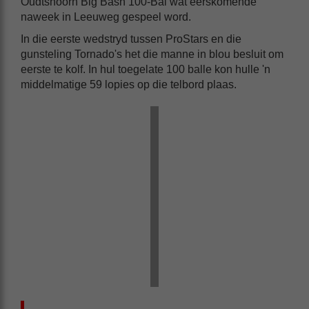
Oudtshoorn Big Bash 100-Bal wat eerskomende
naweek in Leeuweg gespeel word.
In die eerste wedstryd tussen ProStars en die
gunsteling Tornado's het die manne in blou besluit om
eerste te kolf. In hul toegelate 100 balle kon hulle 'n
middelmatige 59 lopies op die telbord plaas.