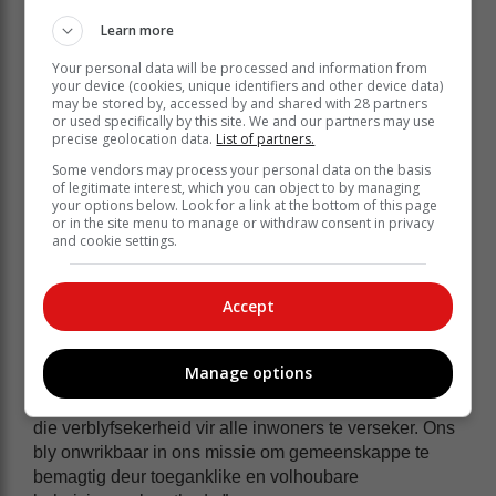
Learn more
Your personal data will be processed and information from
your device (cookies, unique identifiers and other device data)
may be stored by, accessed by and shared with 28 partners
or used specifically by this site. We and our partners may use
precise geolocation data.
List of partners.
Some vendors may process your personal data on the basis
of legitimate interest, which you can object to by managing
your options below. Look for a link at the bottom of this page
or in the site menu to manage or withdraw consent in privacy
and cookie settings.
Simmers het gesê dat die oorhandiging van titelaktes
aan begunstigdes met gestremdhede in Dysselsdorp
'n belangrike mylpaal is om die regering verbintenis
Accept
om huiseienaarskap te verseker en waardigheid te
herstel.
Manage options
"Die voltooiing van hierdie reis beklemtoon ons
toewyding om behuisingsontwikkelings te versnel en
die verblyfsekerheid vir alle inwoners te verseker. Ons
bly onwrikbaar in ons missie om gemeenskappe te
bemagtig deur toeganklike en volhoubare