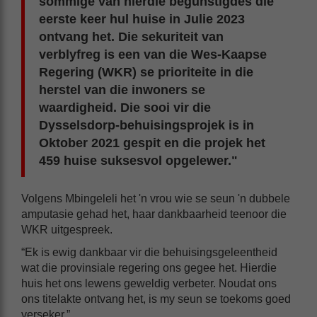
sommige van hierdie begunstigdes die
eerste keer hul huise in Julie 2023
ontvang het. Die sekuriteit van
verblyfreg is een van die Wes-Kaapse
Regering (WKR) se prioriteite in die
herstel van die inwoners se
waardigheid. Die sooi vir die
Dysselsdorp-behuisingsprojek is in
Oktober 2021 gespit en die projek het
459 huise suksesvol opgelewer."
Volgens Mbingeleli het 'n vrou wie se seun 'n dubbele
amputasie gehad het, haar dankbaarheid teenoor die
WKR uitgespreek.
“Ek is ewig dankbaar vir die behuisingsgeleentheid
wat die provinsiale regering ons gegee het. Hierdie
huis het ons lewens geweldig verbeter. Noudat ons
ons titelakte ontvang het, is my seun se toekoms goed
verseker.”