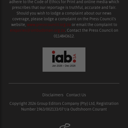
adhere to the Code of Ethics for Print and online media which
prescribes that our reportage is truthful, accurate and fair.
Should you wish to lodge a complaint about our news
coverage, please lodge a complaint on the Press Council’s
website,
www.presscouncil.org.za
or email the complaint to
enquiries@ombudsman.org.za
. Contact the Press Council on
0114843612.
Disclaimers
|
Contact Us
Copyright 2026 Group Editors Company (Pty) Ltd, Registration
Number 1963/002133/07 t/a Oudtshoorn Courant