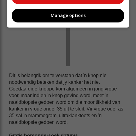
Manage options
Dit is belangrik om te verstaan dat 'n knop nie
noodwendig beteken dat jy kanker het nie.
Goedaardige knoppe kom algemeen in jong vroue
voor, maar indien 'n knop gevind word, moet 'n
naaldbiopsie gedoen word om die moontlikheid van
kanker in vroue onder 35 uit te sluit. Vir vroue ouer as
35 sal 'n mammogram, ultraklanktoets en 'n
naaldbiopsie gedoen word.
Gratis borsondersoek datums