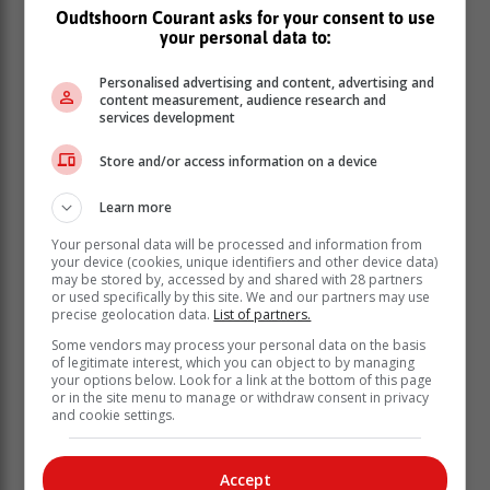
• 'n Afskeiding uit die tepel wat nie met swangerskap of
Oudtshoorn Courant asks for your consent to use
borsvoeding geassosieer kan word nie.
your personal data to:
Personalised advertising and content, advertising and
content measurement, audience research and
services development
Store and/or access information on a device
Learn more
Your personal data will be processed and information from
your device (cookies, unique identifiers and other device data)
may be stored by, accessed by and shared with 28 partners
or used specifically by this site. We and our partners may use
precise geolocation data.
List of partners.
Some vendors may process your personal data on the basis
of legitimate interest, which you can object to by managing
your options below. Look for a link at the bottom of this page
or in the site menu to manage or withdraw consent in privacy
and cookie settings.
Accept