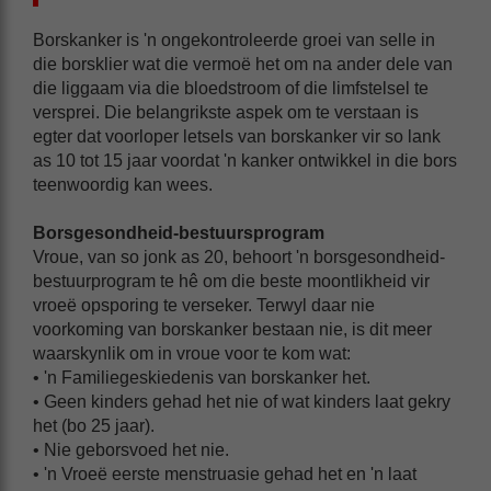
Borskanker is 'n ongekontroleerde groei van selle in
die borsklier wat die vermoë het om na ander dele van
die liggaam via die bloedstroom of die limfstelsel te
versprei. Die belangrikste aspek om te verstaan is
egter dat voorloper letsels van borskanker vir so lank
as 10 tot 15 jaar voordat 'n kanker ontwikkel in die bors
teenwoordig kan wees.
Borsgesondheid-bestuursprogram
Vroue, van so jonk as 20, behoort 'n borsgesondheid-
bestuurprogram te hê om die beste moontlikheid vir
vroeë opsporing te verseker. Terwyl daar nie
voorkoming van borskanker bestaan nie, is dit meer
waarskynlik om in vroue voor te kom wat:
• 'n Familiegeskiedenis van borskanker het.
• Geen kinders gehad het nie of wat kinders laat gekry
het (bo 25 jaar).
• Nie geborsvoed het nie.
• 'n Vroeë eerste menstruasie gehad het en 'n laat