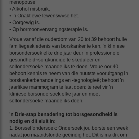
menopouse.
• Alkohol misbruik.
• 'n Onaktiewe lewenswyse het.
• Oorgewig is.
• Op hormoonvervangingsterapie is.
Vroue vanaf die ouderdom van 20 tot 39 behoort hulle
familiegeskiedenis van borskanker te ken, 'n kliniese
borsondersoek elke drie jaar deur ’n professionele
gesondheid¬sorgkundige te skeduleer en
selfondersoeke maandeliks te doen. Vroue oor 40
behoort kennis te neem van die nuutste vooruitgang in
borskankerbehandelings en -tegnologieë; behoort 'n
jaarlikse mammogram te laat doen; te reël vir ’n
kliniese borsondersoek elke jaar en moet
selfondersoeke maandeliks doen.
'n Drie-stap benadering tot borsgesondheid is
nodig en dit sluit in:
1. Borsselfondersoek: Ondersoek jou borste een week
nadat jou maandstonde geëindig het. Dit is maklik om