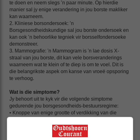
te doen en neem slegs ’n paar minute. Op hierdie
manier sal jy enige verandering in jou borste makliker
kan waarneem.
2. Kliniese borsondersoek: ’n
Borsgesondheidskundige sal jou borste ondersoek en
kan ook ’n behoorlike tegniek vir borsselfondersoeke
demonstreer.
3. Mammografie: 'n Mammogram is 'n lae dosis X-
straal van jou borste, dit kan vele borsveranderings
waarneem wat te klein of te diep is om te voel. Dit is
die belangrikste aspek om kanse van vroeë opsporing
te verhoog.
Wat is die simptome?
Jy behoort uit te kyk vir die volgende simptome
gedurende jou borsgesondheids-bestuursregime:
• Knoppe van enige grootte of verdikking van die
borsweefsel.
• Veranderings in die vorm van die bors of
aanhoudende ongerief.