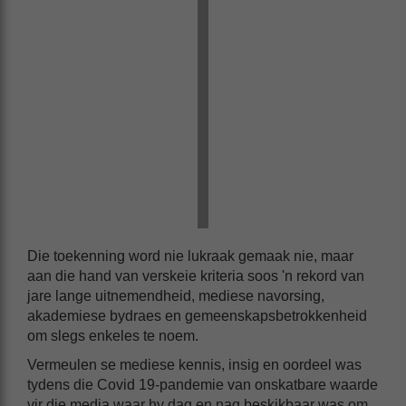
Die toekenning word nie lukraak gemaak nie, maar
aan die hand van verskeie kriteria soos 'n rekord van
jare lange uitnemendheid, mediese navorsing,
akademiese bydraes en gemeenskapsbetrokkenheid
om slegs enkeles te noem.
Vermeulen se mediese kennis, insig en oordeel was
tydens die Covid 19-pandemie van onskatbare waarde
vir die media waar hy dag en nag beskikbaar was om