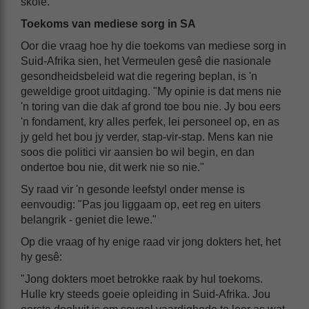
skole.
Toekoms van mediese sorg in SA
Oor die vraag hoe hy die toekoms van mediese sorg in
Suid-Afrika sien, het Vermeulen gesê die nasionale
gesondheidsbeleid wat die regering beplan, is 'n
geweldige groot uitdaging. "My opinie is dat mens nie
'n toring van die dak af grond toe bou nie. Jy bou eers
'n fondament, kry alles perfek, lei personeel op, en as
jy geld het bou jy verder, stap-vir-stap. Mens kan nie
soos die politici vir aansien bo wil begin, en dan
ondertoe bou nie, dit werk nie so nie."
Sy raad vir 'n gesonde leefstyl onder mense is
eenvoudig: "Pas jou liggaam op, eet reg en uiters
belangrik - geniet die lewe."
Op die vraag of hy enige raad vir jong dokters het, het
hy gesê:
"Jong dokters moet betrokke raak by hul toekoms.
Hulle kry steeds goeie opleiding in Suid-Afrika. Jou