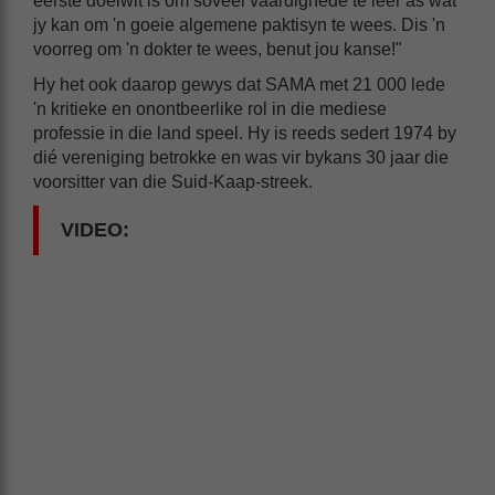
eerste doelwit is om soveel vaardighede te leer as wat
jy kan om 'n goeie algemene paktisyn te wees. Dis 'n
voorreg om 'n dokter te wees, benut jou kanse!"
Hy het ook daarop gewys dat SAMA met 21 000 lede
'n kritieke en onontbeerlike rol in die mediese
professie in die land speel. Hy is reeds sedert 1974 by
dié vereniging betrokke en was vir bykans 30 jaar die
voorsitter van die Suid-Kaap-streek.
VIDEO: