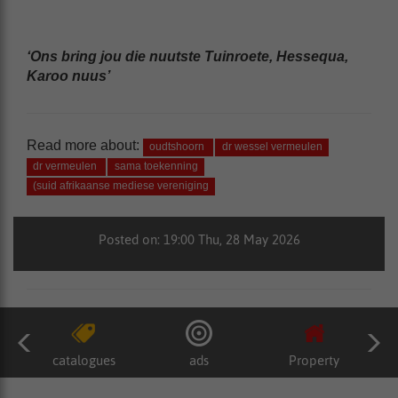
‘Ons bring jou die nuutste Tuinroete, Hessequa,
Karoo nuus’
Read more about:
oudtshoorn
dr wessel vermeulen
dr vermeulen
sama toekenning
(suid afrikaanse mediese vereniging
Posted on: 19:00 Thu, 28 May 2026
catalogues
ads
Property