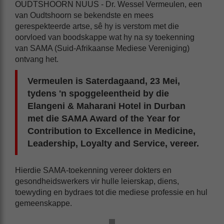
OUDTSHOORN NUUS - Dr. Wessel Vermeulen, een
van Oudtshoorn se bekendste en mees
gerespekteerde artse, sê hy is verstom met die
oorvloed van boodskappe wat hy na sy toekenning
van SAMA (Suid-Afrikaanse Mediese Vereniging)
ontvang het.
Vermeulen is Saterdagaand, 23 Mei,
tydens 'n spoggeleentheid by die
Elangeni & Maharani Hotel in Durban
met die SAMA Award of the Year for
Contribution to Excellence in Medicine,
Leadership, Loyalty and Service, vereer.
Hierdie SAMA-toekenning vereer dokters en
gesondheidswerkers vir hulle leierskap, diens,
toewyding en bydraes tot die mediese professie en hul
gemeenskappe.