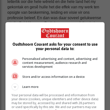
letterlik oor die hele wêreld en die hele land het my
gekontak en gesê hulle het die effek van my werk ten
opsigte van beskerming, leiding en visie vir ons
professie beleef. En dan was daar soveel gelukwense
uit die Suid-Kaap en Oudtshoorn en vanaf die skole
waarby ek betrokke was. Dit laat mens klein en
nederig voel."
Oudtshoorn Courant asks for your consent to use
your personal data to:
Personalised advertising and content, advertising and
content measurement, audience research and
services development
Store and/or access information on a device
Learn more
Your personal data will be processed and information from
your device (cookies, unique identifiers and other device data)
may be stored by, accessed by and shared with 28 partners
or used specifically by this site. We and our partners may use