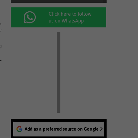
Click here to follow
us on WhatsApp
k
e
g
”
Add as a preferred source on Google