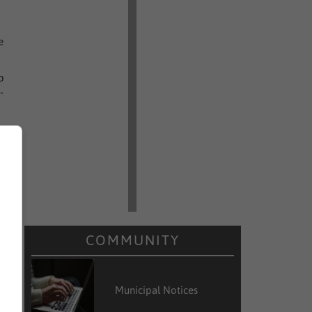
e
p
-
COMMUNITY
Municipal Notices