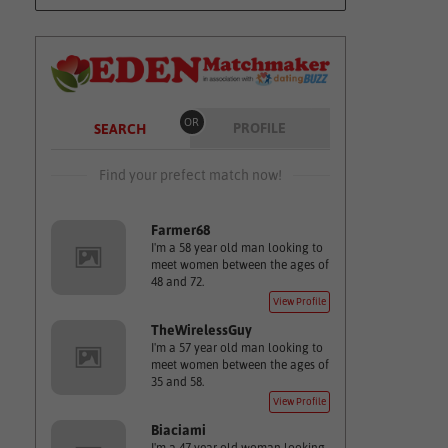
OR
PROFILE
SEARCH
Find your prefect match now!
Farmer68
I'm a 58 year old man looking to
meet women between the ages of
48 and 72.
View Profile
TheWirelessGuy
I'm a 57 year old man looking to
meet women between the ages of
35 and 58.
View Profile
Biaciami