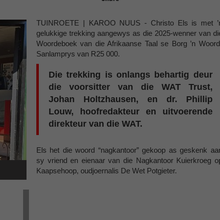
TUINROETE | KAROO NUUS - Christo Els is met ’
gelukkige trekking aangewys as die 2025-wenner van di
Woordeboek van die Afrikaanse Taal se Borg ’n Woord
Sanlamprys van R25 000.
Die trekking is onlangs behartig deur
die voorsitter van die WAT Trust,
Johan Holtzhausen, en dr. Phillip
Louw, hoofredakteur en uitvoerende
direkteur van die WAT.
Els het die woord “nagkantoor” gekoop as geskenk aa
sy vriend en eienaar van die Nagkantoor Kuierkroeg o
Kaapsehoop, oudjoernalis De Wet Potgieter.