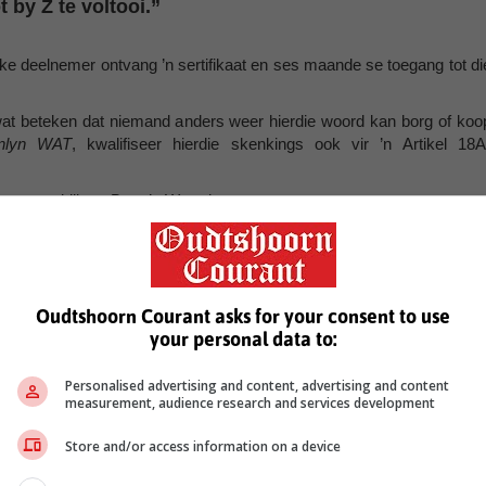
 by Z te voltooi.”
e deelnemer ontvang ’n sertifikaat en ses maande se toegang tot di
wat beteken dat niemand anders weer hierdie woord kan borg of koo
nlyn WAT
, kwalifiseer hierdie skenkings ook vir ’n Artikel 18A
co.za
en klik op Borg ’n Woord.
Karoo nuus’
Oudtshoorn Courant asks for your consent to use
amprys
nagkantoor eienaar
christo els
kaapsehoop
oudjoernalis de wet potgieter
your personal data to:
Personalised advertising and content, advertising and content
measurement, audience research and services development
Store and/or access information on a device