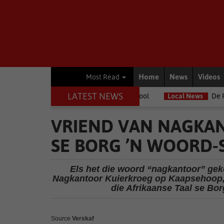
Home
News
Videos
Most Read
LATEST NEWS
 Oudtshoorn Infantry School
Local News
De Rust Mal'va-projek s
VRIEND VAN NAGKA
SE BORG ’N WOORD
Els het die woord “nagkantoor” gek
Nagkantoor Kuierkroeg op Kaapsehoop, 
die Afrikaanse Taal se Bo
Source
Verskaf