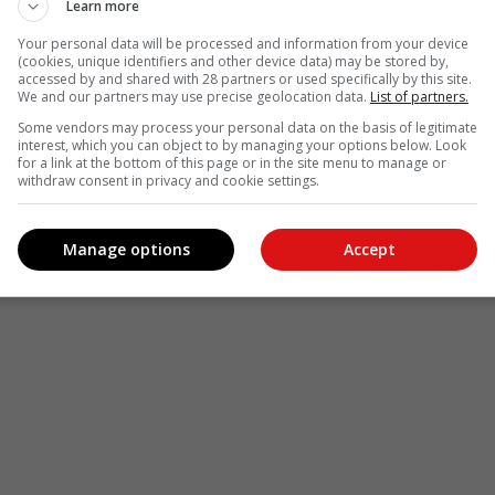
Learn more
Your personal data will be processed and information from your device
(cookies, unique identifiers and other device data) may be stored by,
accessed by and shared with 28 partners or used specifically by this site.
see more of our reporting in Google News and Top Stories.
We and our partners may use precise geolocation data.
List of partners.
Some vendors may process your personal data on the basis of legitimate
le
Follow on Google News
interest, which you can object to by managing your options below. Look
for a link at the bottom of this page or in the site menu to manage or
withdraw consent in privacy and cookie settings.
Manage options
Accept