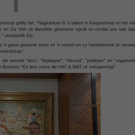
psehoop gebly het. “Nagkantoor is ’n baken in Kaapsehoop en het oo
ek en De Wet uit dieselfde generasie spruit en omdat ons ook bai
,” verduidelik Els.
ou ’n gawe geskenk wees vir ’n vriend om sy handelsmerk te verewi
 vriendskap.”
die woorde “leeu”, “lieplapper”, “niksnut”, “padloper” en “vagebond
 illustreer: “Ek lees soms die HAT & WAT vir ontspanning!”