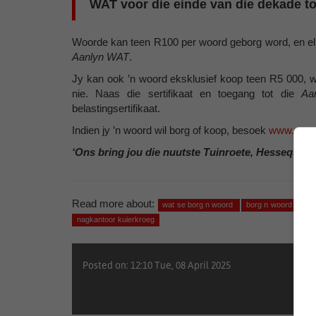
WAT voor die einde van die dekade tot
Woorde kan teen R100 per woord geborg word, en elk
Aanlyn WAT
.
Jy kan ook ’n woord eksklusief koop teen R5 000, 
nie. Naas die sertifikaat en toegang tot die
Aa
belastingsertifikaat.
Indien jy ’n woord wil borg of koop, besoek
www.wat.
‘Ons bring jou die nuutste Tuinroete, Hessequa, 
Read more about:
wat se borg n woord
borg n woord sanl
nagkantoor kuierkroeg
Posted on: 12:10 Tue, 08 April 2025