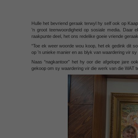
Hulle het bevriend geraak terwyl hy self ook op Kaa
’n groot teenwoordigheid op sosiale media. Daar 
raakpunte deel, het ons redelike goeie vriende geraak
“Toe ek weer woorde wou koop, het ek gedink dit s
op ’n unieke manier en as blyk van waardering vir sy
Naas “nagkantoor” het hy oor die afgelope jare ook 
gekoop om sy waardering vir die werk van die WAT te