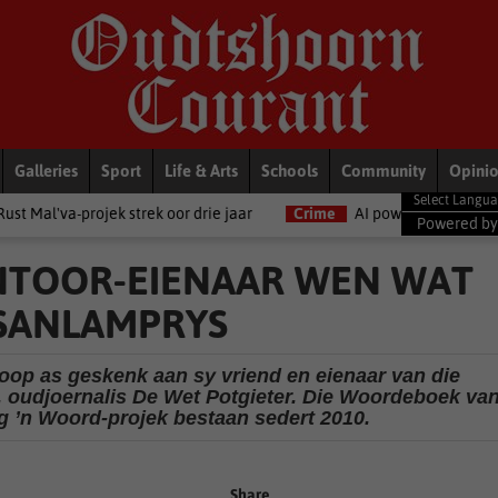
Galleries
Sport
Life & Arts
Schools
Community
Opini
trek oor drie jaar
Crime
AI powers 55% of Africa’s cybercrime, 
Powered b
NTOOR-EIENAAR WEN WAT
-SANLAMPRYS
oop as geskenk aan sy vriend en eienaar van die
oudjoernalis De Wet Potgieter. Die Woordeboek va
rg ’n Woord-projek bestaan sedert 2010.
Share