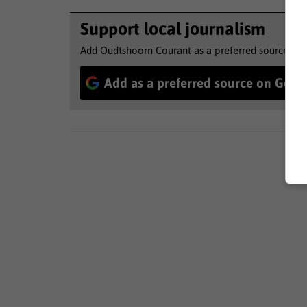
Support local journalism
Add Oudtshoorn Courant as a preferred source to 
Add as a preferred source on Goog