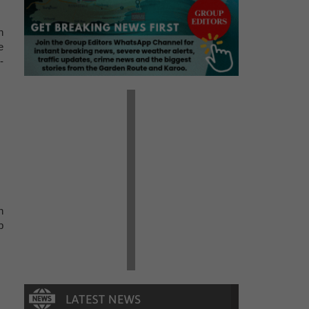
n
e
-
n
p