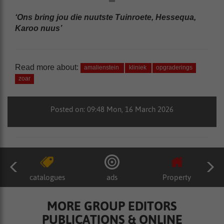
‘Ons bring jou die nuutste Tuinroete, Hessequa,
Karoo nuus’
Read more about:
amalienstein
kliniek
opgraderings
zoar
Posted on: 09:48 Mon, 16 March 2026
catalogues
ads
Property
MORE GROUP EDITORS
PUBLICATIONS & ONLINE