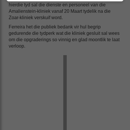
hierdie tyd sal die dienste en personeel van die
Amalienstein-kliniek vanaf 20 Maart tydelik na die
Zoar-kliniek verskuif word.
Ferreira het die publiek bedank vir hul begrip
gedurende die tydperk wat die kliniek gesluit sal wees
om die opgraderings so vinnig en glad moontlik te laat
verloop.