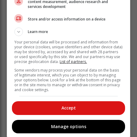
content measurement, audience research and
services development
Store and/or access information on a device
Learn more
Your personal data will be processed and information from
your device (cookies, unique identifiers and other device data)
may be stored by, accessed by and shared with 28 partners
or used specifically by this site. We and our partners may use
precise geolocation data.
List of partners.
Some vendors may process your personal data on the basis
of legitimate interest, which you can object to by managing
your options below. Look for a link at the bottom of this page
or in the site menu to manage or withdraw consent in privacy
and cookie settings.
Accept
Manage options
Volgens die departement sal die kontraktydperk na
verwagting sowat ses maande duur. Gedurende