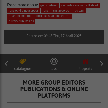
Read more about:
gert coetzee
oudredakteur van volksblad
lens op die nuusspoor
lens
smit moorde
rau tem
apartheidmoorde
politieke spanningsroman
turksvy publikasies
Posted on: 09:48 Thu, 17 April 2025
catalogues
ads
Property
MORE GROUP EDITORS
PUBLICATIONS & ONLINE
PLATFORMS