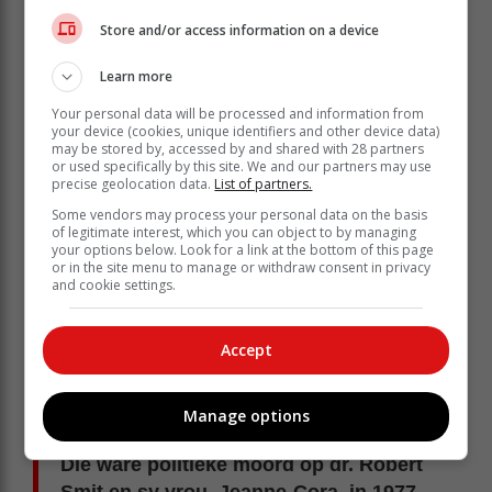
Store and/or access information on a device
Learn more
Gert Coetzee met sy roman voor kunstenaar Danie
Your personal data will be processed and information from
Marais se skildery van ’n Volksblad-leser.
your device (cookies, unique identifiers and other device data)
may be stored by, accessed by and shared with 28 partners
Fiksie en feite
or used specifically by this site. We and our partners may use
precise geolocation data.
List of partners.
“Hoe om die intrige en storie van ’n roman te bedink en
Some vendors may process your personal data on the basis
karakters te ontwikkel, is ’n gans ander oefening as om
of legitimate interest, which you can object to by managing
oor nuusgebeure verslag te doen,” vertel Coetzee.
your options below. Look for a link at the bottom of this page
or in the site menu to manage or withdraw consent in privacy
Eindelik moes hy ’n hele nuusredaksie skep vir die
and cookie settings.
fiktiewe dagblad
Oggendspieël
sonder om argetipies
te wees.
“Dit is waar die weerbarstige
rookie
-joernalis, Chris
Accept
Meyer, inkom wat opsluit op sy eie die land se grootste
joernalistieke scoop nog wil skryf, maar hom telkens
Manage options
vasloop.”
Die ware politieke moord op dr. Robert