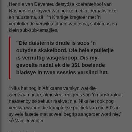
Hennie van Deventer, destydse koerantehoof van
Naspers en skrywer van boeke met ‘n joernalistieke-
en nuustema, sê: “’n Kranige kragtoer met ’n
verbluffende verwikkeldheid van tema, subtemas en
klein sub-sub-tematjies.
"Die duisternis drade is soos ’n
outydse skakelbord. Die hele spulletjie
is vernuftig vasgeknoop. Dis my
gevoelte nadat ek die 351 boeiende
bladsye in twee sessies verslind het.
“Niks het nog in Afrikaans verskyn wat die
werksaamhede, atmosfeer en gees van ‘n nuuskantoor
naastenby so sekuur raakvat nie. Niks het ook nog
verskyn waarin die komplekse politiek van die 80’s in
sy vele fasette met soveel begrip aangeroer word nie,”
sê Van Deventer.