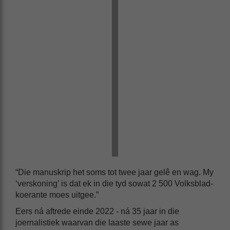
“Die manuskrip het soms tot twee jaar gelê en wag. My
‘verskoning’ is dat ek in die tyd sowat 2 500 Volksblad-
koerante moes uitgee.”
Eers ná aftrede einde 2022 - ná 35 jaar in die
joernalistiek waarvan die laaste sewe jaar as