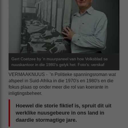
Gert Coetzee by ’n muurpaneel van hoe Volksblad se
nuuskantoor in die 1980's gelyk het. Foto's: verskaf
VERMAAKNUUS - ’n Politieke spanningsroman wat
afspeel in Suid-Afrika in die 1970's en 1980's en die
fokus plaas op onder meer die rol van koerante in
inligtingsbeheer.
Hoewel die storie fiktief is, spruit dit uit
werklike nuusgebeure in ons land in
daardie stormagtige jare.