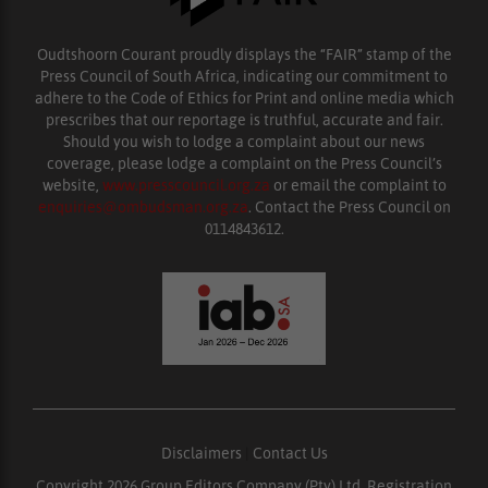
Oudtshoorn Courant proudly displays the “FAIR” stamp of the
Press Council of South Africa, indicating our commitment to
adhere to the Code of Ethics for Print and online media which
prescribes that our reportage is truthful, accurate and fair.
Should you wish to lodge a complaint about our news
coverage, please lodge a complaint on the Press Council’s
website,
www.presscouncil.org.za
or email the complaint to
enquiries@ombudsman.org.za
. Contact the Press Council on
0114843612.
Disclaimers
|
Contact Us
Copyright 2026 Group Editors Company (Pty) Ltd, Registration