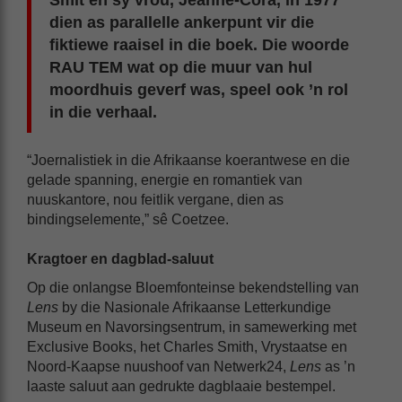
Smit en sy vrou, Jeanne-Cora, in 1977
dien as parallelle ankerpunt vir die
fiktiewe raaisel in die boek. Die woorde
RAU TEM wat op die muur van hul
moordhuis geverf was, speel ook ’n rol
in die verhaal.
“Joernalistiek in die Afrikaanse koerantwese en die
gelade spanning, energie en romantiek van
nuuskantore, nou feitlik vergane, dien as
bindingselemente,” sê Coetzee.
Kragtoer en dagblad-saluut
Op die onlangse Bloemfonteinse bekendstelling van
Lens
by die Nasionale Afrikaanse Letterkundige
Museum en Navorsingsentrum, in samewerking met
Exclusive Books, het Charles Smith, Vrystaatse en
Noord-Kaapse nuushoof van Netwerk24,
Lens
as ’n
laaste saluut aan gedrukte dagblaaie bestempel.