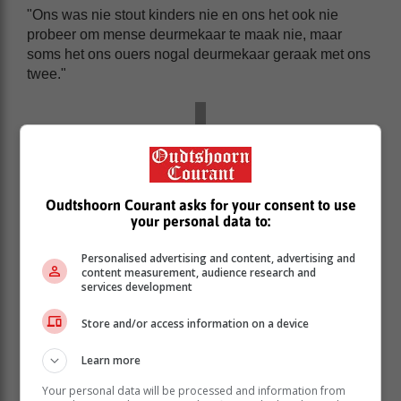
"Ons was nie stout kinders nie en ons het ook nie
probeer om mense deurmekaar te maak nie, maar
soms het ons ouers nogal deurmekaar geraak met ons
twee."
Oudtshoorn Courant asks for your consent to use
your personal data to:
Personalised advertising and content, advertising and
content measurement, audience research and
services development
Store and/or access information on a device
Learn more
Volgens haar was die langste wat hulle uitmekaar was
die tyd toe Connie in die Kaap gewerk het, maar dit
Your personal data will be processed and information from