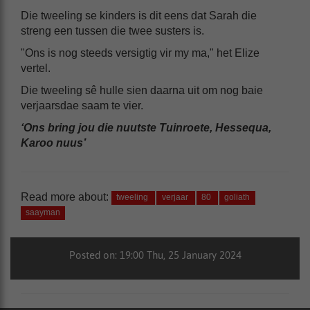
Die tweeling se kinders is dit eens dat Sarah die
streng een tussen die twee susters is.
"Ons is nog steeds versigtig vir my ma," het Elize
vertel.
Die tweeling sê hulle sien daarna uit om nog baie
verjaarsdae saam te vier.
‘Ons bring jou die nuutste Tuinroete, Hessequa,
Karoo nuus’
Read more about:
tweeling
verjaar
80
goliath
saayman
Posted on: 19:00 Thu, 25 January 2024