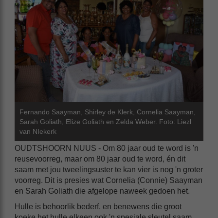
Fernando Saayman, Shirley de Klerk, Cornelia Saayman,
Sarah Goliath, Elize Goliath en Zelda Weber. Foto: Liezl
van NIekerk
OUDTSHOORN NUUS - Om 80 jaar oud te word is 'n
reusevoorreg, maar om 80 jaar oud te word, én dit
saam met jou tweelingsuster te kan vier is nog 'n groter
voorreg. Dit is presies wat Cornelia (Connie) Saayman
en Sarah Goliath die afgelope naweek gedoen het.
Hulle is behoorlik bederf, en benewens die groot
koeke het hulle elkeen ook 'n spesiale sleutel saam