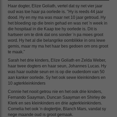
Haar dogter, Elize Goliath, vertel dat sy net vier jaar
oud was toe haar pa oorlede is. "Hy is reeds 44 jaar
dood. Hy en my ma was maar net 10 jaar getroud. Hy
het bloeding op die brein gehad en was net 'n week in
die hospitaal in die Kaap toe hy oorlede is. Dit is
hartseer om te dink dat ons sonder 'n pa moes groot
word. Hy het al die belangrike oomblikke in ons lewe
gemis, maar my ma het haar bes gedoen om ons groot
te maak."
Sarah het drie kinders, Elize Goliath en Zelda Weber,
haar twee dogters en haar seun, Johannes Lucas. Hy
was haar oudste seun en is op die ouderdom van 50
aan kanker oorlede. Sy het ook sewe kleinkinders en
10 agterkleinkinders
Connie het nooit getrou nie en het ook drie kinders,
Fernando Saayman, Duncan Saayman en Shirley de
Klerk en ses kleinkinders en drie agterkleinkinders.
Cornelia het ook 'n dogtertjie, Blanch Mars, vandat sy
nege maande oud is groot gemaak.