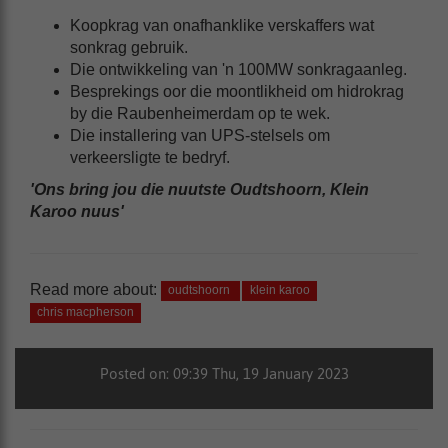
Koopkrag van onafhanklike verskaffers wat
sonkrag gebruik.
Die ontwikkeling van 'n 100MW sonkragaanleg.
Besprekings oor die moontlikheid om hidrokrag
by die Raubenheimerdam op te wek.
Die installering van UPS-stelsels om
verkeersligte te bedryf.
'Ons bring jou die nuutste Oudtshoorn, Klein
Karoo nuus'
Read more about:
oudtshoorn
klein karoo
chris macpherson
Posted on: 09:39 Thu, 19 January 2023