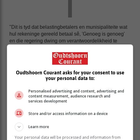
"Dit is tyd dat belastingbetalers en munisipaliteite wat
hul rekeninge gereeld betaal sê, 'Genoeg is genoeg'
en die regering dwing om verantwoordelikheid te
aanvaar vir die korrupsie en staatskaping wat die land
lamgelê het. Eskom is 'n skokkende voorbeeld van wat
gebeur wanneer 'n regering toelaat dat eiebelang en
selfverryking 'n prioriteit is. Hoe op aarde kan die
Oudtshoorn Courant asks for your consent to use
regering bloot bystaan en tariefverhogings toelaat
your personal data to:
terwyl miljarde uitstaande is van munisipaliteite en
buurlande?"
Personalised advertising and content, advertising and
content measurement, audience research and
Die burgemeester het ook gesê dat Salga, wat die
services development
nasionale stem van 257 munisipaliteite is, reeds
kommer oor die verhoging uitgespreek het.
Store and/or access information on a device
Learn more
Your personal data will be processed and information from