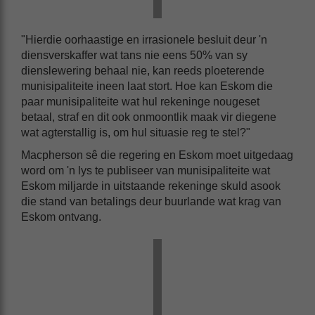
"Hierdie oorhaastige en irrasionele besluit deur 'n
diensverskaffer wat tans nie eens 50% van sy
dienslewering behaal nie, kan reeds ploeterende
munisipaliteite ineen laat stort. Hoe kan Eskom die
paar munisipaliteite wat hul rekeninge nougeset
betaal, straf en dit ook onmoontlik maak vir diegene
wat agterstallig is, om hul situasie reg te stel?"
Macpherson sê die regering en Eskom moet uitgedaag
word om 'n lys te publiseer van munisipaliteite wat
Eskom miljarde in uitstaande rekeninge skuld asook
die stand van betalings deur buurlande wat krag van
Eskom ontvang.