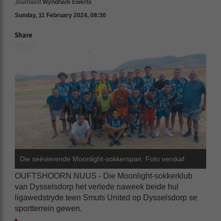
Journalist
Wyndham Ewerts
Sunday, 11 February 2024, 08:30
Share
Die seëvierende Moonlight-sokkerspan. Foto verskaf
OUFTSHOORN NUUS - Die Moonlight-sokkerklub
van Dysselsdorp het verlede naweek beide hul
ligawedstryde teen Smuts United op Dysselsdorp se
sportterrein gewen.