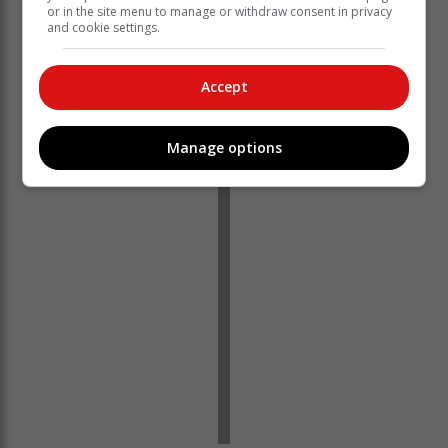
or in the site menu to manage or withdraw consent in privacy
and cookie settings.
"Ons het net voor die wedstryde 'n struktuur en doelwit
gehad en ons het dit bereik. Ons sien uit na die tweede
ronde ligawedstryde wat op pad is asook die komende
Accept
Paasnaweek-sokkertoernooi in Dysselsdorp.
‘Ons bring jou die nuutste Tuinroete, Hessequa,
Manage options
Karoo nuus’