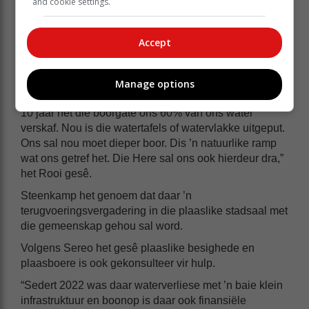
and cookie settings.
“Ons is op die bodem waar daar slyk is. Dit moet eers
verwyder word sodat die dam sy volle kapasiteit kan
bereik.”
Accept
Rooi het gesê daar moes lankal meer spaarsamig met
die water gewerk geword het.
Manage options
“Ons boorgate het ons in ’n gemaksone laat verval. Vir
10 jaar het die boorgate ons 60% van ons water
verskaf. Nou is die watertafels of watervlakke uitgeput.
Ons sal nou moet dieper boor. Dis ’n natuurlike ramp
wat ons getref het. Die Here sal ons ook hierdeur dra,”
het Rooi gesê.
Steenkamp het genoem dat daar ’n
terugvoeringsvergadering in die plaaslike stadsaal met
die gemeenskap gehou sal word.
Volgens Sereo het gesê plaaslike besighede en
plaasboere is ook gekonsulteer vir hulp.
“Sedert 2022 was daar waterverliese met ’n baie klein
infrastruktuur en boonop is daar ook finansiële