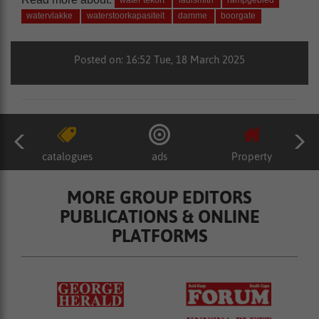
water tekort
ladismith
rampgebied
watervlakke
waterstoorkapasiteit
damme
boorgate
Posted on: 16:52 Tue, 18 March 2025
catalogues
ads
Property
MORE GROUP EDITORS
PUBLICATIONS & ONLINE
PLATFORMS