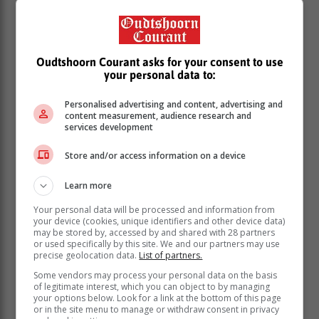
(Kannaland-ingenieur) en ander amptenare, het
letterlik op die bodem van een van die dorp se
opgaardamme geskied.
Oudtshoorn Courant asks for your consent to use
Booysen het genoem dat die Goewermentsdam sleg
your personal data to:
65% van sy van 60 megaliter kan hou en is tans nie
meer ’n bron van watervoorsiening nie.
Personalised advertising and content, advertising and
content measurement, audience research and
services development
Store and/or access information on a device
Learn more
Your personal data will be processed and information from
your device (cookies, unique identifiers and other device data)
may be stored by, accessed by and shared with 28 partners
or used specifically by this site. We and our partners may use
precise geolocation data.
List of partners.
Some vendors may process your personal data on the basis
of legitimate interest, which you can object to by managing
your options below. Look for a link at the bottom of this page
or in the site menu to manage or withdraw consent in privacy