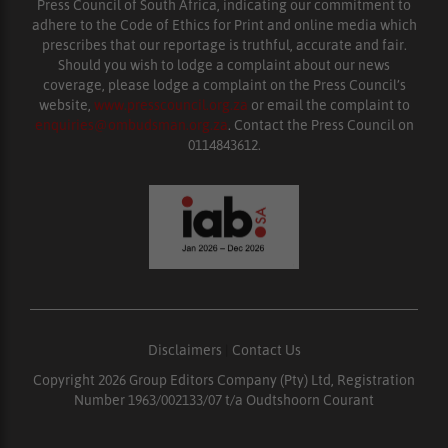
Press Council of South Africa, indicating our commitment to
adhere to the Code of Ethics for Print and online media which
prescribes that our reportage is truthful, accurate and fair.
Should you wish to lodge a complaint about our news
coverage, please lodge a complaint on the Press Council’s
website,
www.presscouncil.org.za
or email the complaint to
enquiries@ombudsman.org.za
. Contact the Press Council on
0114843612.
Disclaimers
|
Contact Us
Copyright 2026 Group Editors Company (Pty) Ltd, Registration
Number 1963/002133/07 t/a Oudtshoorn Courant