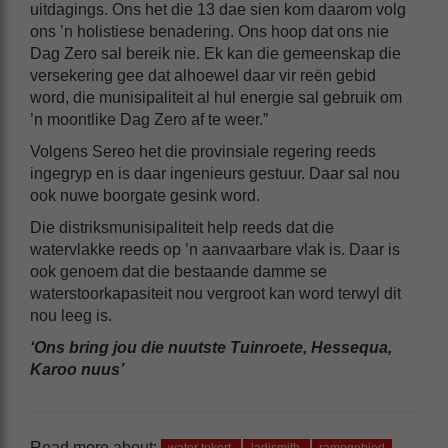
uitdagings. Ons het die 13 dae sien kom daarom volg
ons ’n holistiese benadering. Ons hoop dat ons nie
Dag Zero sal bereik nie. Ek kan die gemeenskap die
versekering gee dat alhoewel daar vir reën gebid
word, die munisipaliteit al hul energie sal gebruik om
’n moontlike Dag Zero af te weer.”
Volgens Sereo het die provinsiale regering reeds
ingegryp en is daar ingenieurs gestuur. Daar sal nou
ook nuwe boorgate gesink word.
Die distriksmunisipaliteit help reeds dat die
watervlakke reeds op ’n aanvaarbare vlak is. Daar is
ook genoem dat die bestaande damme se
waterstoorkapasiteit nou vergroot kan word terwyl dit
nou leeg is.
‘Ons bring jou die nuutste Tuinroete, Hessequa,
Karoo nuus’
Read more about: