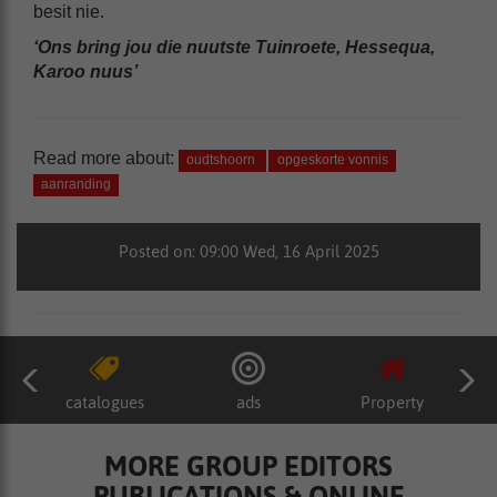
besit nie.
‘Ons bring jou die nuutste Tuinroete, Hessequa,
Karoo nuus’
Read more about:
oudtshoorn
opgeskorte vonnis
aanranding
Posted on: 09:00 Wed, 16 April 2025
catalogues
ads
Property
MORE GROUP EDITORS
PUBLICATIONS & ONLINE