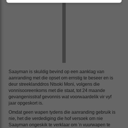
Saayman is skuldig bevind op een aanklag van
aanranding met die opset om ernstig te beseer en is
deur streeklanddros Ntsoki Moni, volgens die
vonnisooreenkoms met die staat, tot 24 maande
gevangenisstraf gevonnis wat voorwaardelik vir vyf
jaar opgeskort is.
Omdat geen wapen tydens die aanranding gebruik is
nie, het die verdediging die hof versoek om nie
Saayman ongeskik te verklaar om 'n vuurwapen te