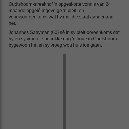
Oudtshoorn-streekhof 'n opgeskorte vonnis van 24
maande opgelê ingevolge 'n pleit- en
vonnisooreenkoms wat hy met die staat aangegaan
het.
Johannes Saayman (60) sê in sy pleit-ooreenkoms dat
hy en sy vrou die betrokke dag 'n troue in Oudtshoorn
bygewoon het en sy vroeg wou huis toe gaan.