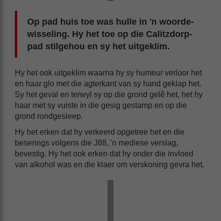
Op pad huis toe was hulle in 'n woorde-
wisseling. Hy het toe op die Calitzdorp-
pad stilgehou en sy het uitgeklim.
Hy het ook uitgeklim waarna hy sy humeur verloor het
en haar glo met die agterkant van sy hand geklap het.
Sy het geval en terwyl sy op die grond gelê het, het hy
haar met sy vuiste in die gesig gestamp en op die
grond rondgesleep.
Hy het erken dat hy verkeerd opgetree het en die
beserings volgens die J88, 'n mediese verslag,
bevestig. Hy het ook erken dat hy onder die invloed
van alkohol was en die klaer om verskoning gevra het.