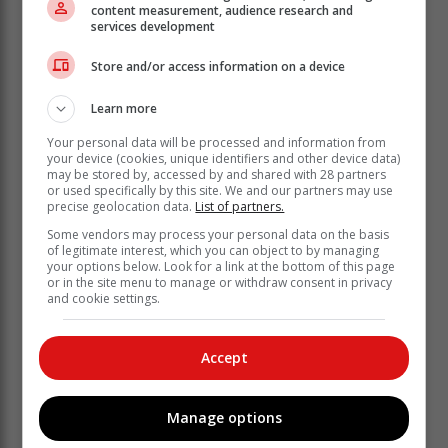
content measurement, audience research and
services development
Store and/or access information on a device
Learn more
Volgens sy regsverteenwoordiger, Christo van der
Bergh, het die klaer die pleitooreenkoms onderteken
Your personal data will be processed and information from
en is hulle intussen geskei.
your device (cookies, unique identifiers and other device data)
may be stored by, accessed by and shared with 28 partners
or used specifically by this site. We and our partners may use
Volgens die staatsaanklaer, Mervan
precise geolocation data.
List of partners.
Saaiman, moes die vrou hospitaal-
Some vendors may process your personal data on the basis
behandeling vir haar beserings ontvang
of legitimate interest, which you can object to by managing
your options below. Look for a link at the bottom of this page
en het sy sedertdien nog nie weer met
or in the site menu to manage or withdraw consent in privacy
die beskuldigde gepraat nie.
and cookie settings.
Sy verwag egter nie dat hy tronk toe gestuur moet word
Accept
nie.
Manage options