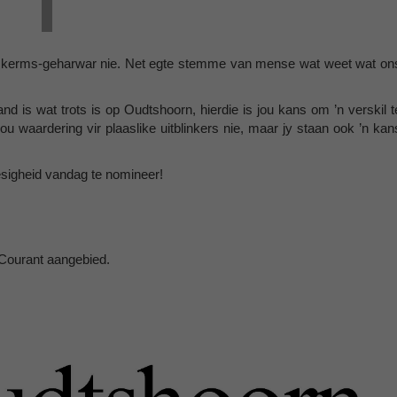
ie-skerms-geharwar nie. Net egte stemme van mense wat weet wat on
mand is wat trots is op Oudtshoorn, hierdie is jou kans om ’n verskil t
u waardering vir plaaslike uitblinkers nie, maar jy staan ook ’n kan
sigheid vandag te nomineer!
Courant aangebied.