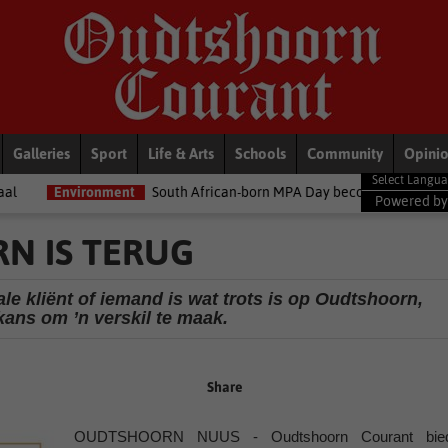
Galleries
Sport
Life & Arts
Schools
Community
Opini
ent
South African-born MPA Day becomes global ocean conservation
Powered b
N IS TERUG
ale kliënt of iemand is wat trots is op Oudtshoorn,
 kans om ’n verskil te maak.
Share
OUDTSHOORN NUUS - Oudtshoorn Courant bie