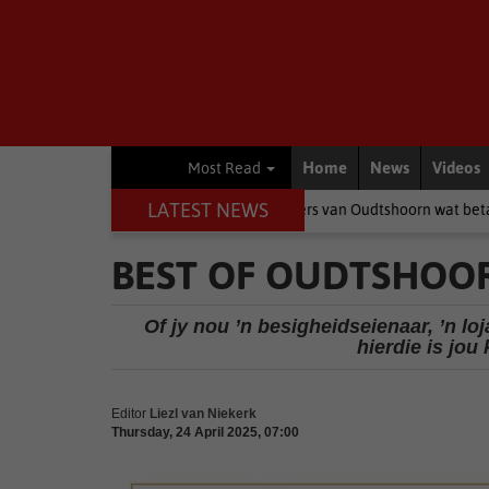
Home
News
Videos
Most Read
LATEST NEWS
i baklei, is dit die inwoners van Oudtshoorn wat betaal
Environm
BEST OF OUDTSHOOR
Of jy nou ’n besigheidseienaar, ’n loj
hierdie is jou
Editor
Liezl van Niekerk
Thursday, 24 April 2025, 07:00