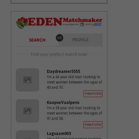
OR
PROFILE
SEARCH
Find your prefect match now!
Daydreamer5555
I'm a 66 year old man looking to
meet women between the ages of
40 and 70.
View Profile
KaapseVaalpens
I'm a 58 year old man looking to
meet women between the ages of
47 and 58.
View Profile
Lagsaam003