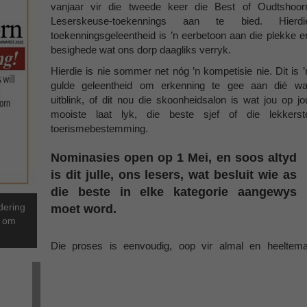
vanjaar vir die tweede keer die Best of Oudtshoor
Leserskeuse-toekennings aan te bied. Hierdi
toekenningsgeleentheid is ’n eerbetoon aan die plekke e
besighede wat ons dorp daagliks verryk.
Hierdie is nie sommer net nóg ’n kompetisie nie. Dit is ’
gulde geleentheid om erkenning te gee aan dié wa
uitblink, of dit nou die skoonheidsalon is wat jou op jo
mooiste laat lyk, die beste sjef of die lekkerst
toerismebestemming.
Nominasies open op 1 Mei, en soos altyd
is dit julle, ons lesers, wat besluit wie as
die beste in elke kategorie aangewys
dering
moet word.
s om
Die proses is eenvoudig, oop vir almal en heeltema