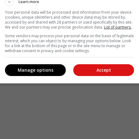
Learn more
Your personal data will be processed and information from your device
(cookies, unique identifiers and other device data) may be stored by,
accessed by and shared with 28 partners or used specifically by this site.
We and our partners may use precise geolocation data.
List of partners.
Some vendors may process your personal data on the basis of legitimate
interest, which you can object to by managing your options below. Look
for a link at the bottom of this page or in the site menu to manage or
withdraw consent in privacy and cookie settings.
Manage options
Accept