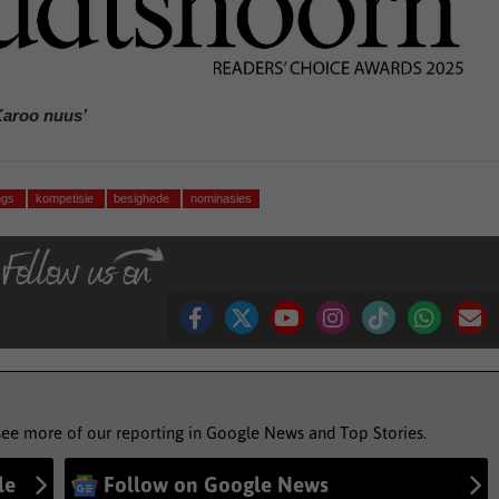
Karoo nuus’
ngs
kompetisie
besighede
nominasies
see more of our reporting in Google News and Top Stories.
le
Follow on Google News