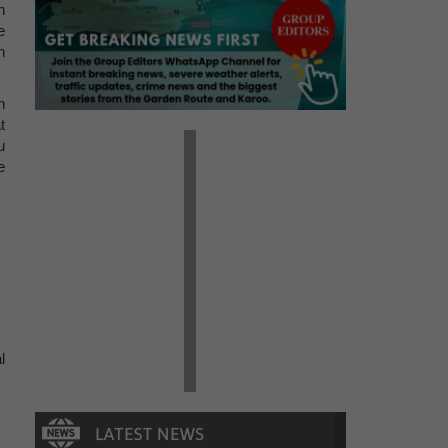
n
e
n
n
t
u
e
l