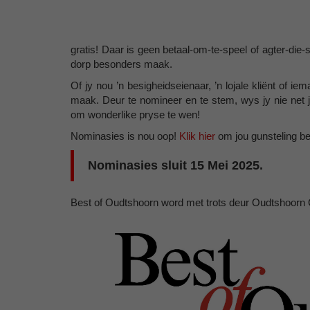
gratis! Daar is geen betaal-om-te-speel of agter-d
dorp besonders maak.
Of jy nou ’n besigheidseienaar, ’n lojale kliënt of ie
maak. Deur te nomineer en te stem, wys jy nie net jo
om wonderlike pryse te wen!
Nominasies is nou oop!
Klik hier
om jou gunsteling be
Nominasies sluit 15 Mei 2025.
Best of Oudtshoorn word met trots deur Oudtshoorn 