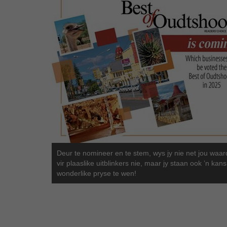
Deur te nomineer en te stem, wys jy nie net jou waar
vir plaaslike uitblinkers nie, maar jy staan ook ’n kan
wonderlike pryse te wen!