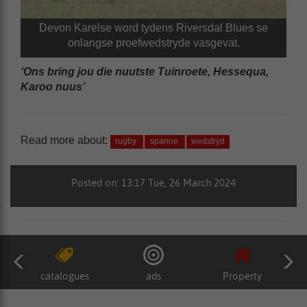
Devon Karelse word tydens Riversdal Blues se
onlangse proefwedstryde vasgevat.
‘Ons bring jou die nuutste Tuinroete, Hessequa,
Karoo nuus’
Read more about:
rugby
spanne
wedstryd
Posted on: 13:17 Tue, 26 March 2024
catalogues
ads
Property