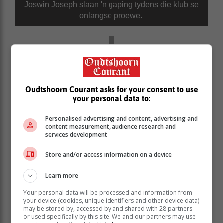
Joswin Joseph slaan 'n gaping tydens die klub se
onlangse proewe.
Oudtshoorn Courant asks for your consent to use
your personal data to:
Personalised advertising and content, advertising and
content measurement, audience research and
services development
Store and/or access information on a device
Learn more
Seagulls reis Saterdag 23 Maart na Sedgefield vir
Your personal data will be processed and information from
hulle volgende wedstryd.
your device (cookies, unique identifiers and other device data)
may be stored by, accessed by and shared with 28 partners
Riversdal Blues, wat dié seisoen spog met ses nuwe
or used specifically by this site. We and our partners may use
aanwinste, het Uniondale in die Riverville-stadion