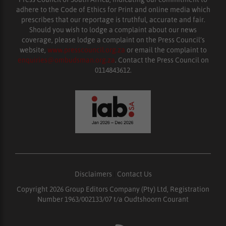
adhere to the Code of Ethics for Print and online media which
prescribes that our reportage is truthful, accurate and fair.
Should you wish to lodge a complaint about our news
coverage, please lodge a complaint on the Press Council’s
website,
www.presscouncil.org.za
or email the complaint to
enquiries@ombudsman.org.za
. Contact the Press Council on
0114843612.
Disclaimers
|
Contact Us
Copyright 2026 Group Editors Company (Pty) Ltd, Registration
Number 1963/002133/07 t/a Oudtshoorn Courant