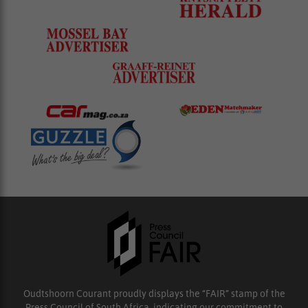
Oudtshoorn Courant proudly displays the “FAIR” stamp of the
Press Council of South Africa, indicating our commitment to