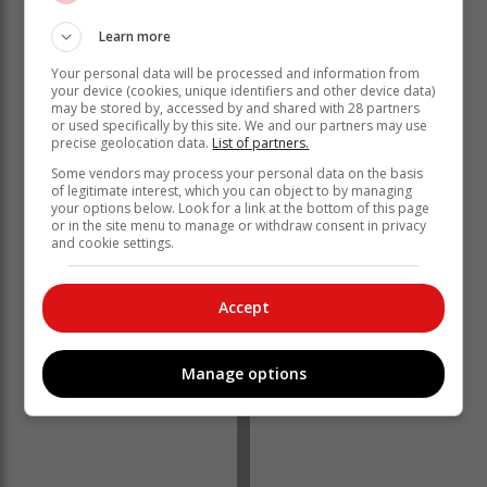
Learn more
Ná ’n energieke eerste helfte, was die telling teen
Your personal data will be processed and information from
rustyd 26 - 22 in SWD se guns.
your device (cookies, unique identifiers and other device data)
may be stored by, accessed by and shared with 28 partners
Na rustyd het die Arende se voorspelers begin
or used specifically by this site. We and our partners may use
oorheers. Gideon van Wyk het twee vinnige drieë
precise geolocation data.
List of partners.
gedruk wat die grondslag vir SWD se sterk tweede
Some vendors may process your personal data on the basis
helfte gelê het.
of legitimate interest, which you can object to by managing
your options below. Look for a link at the bottom of this page
or in the site menu to manage or withdraw consent in privacy
and cookie settings.
Accept
Manage options