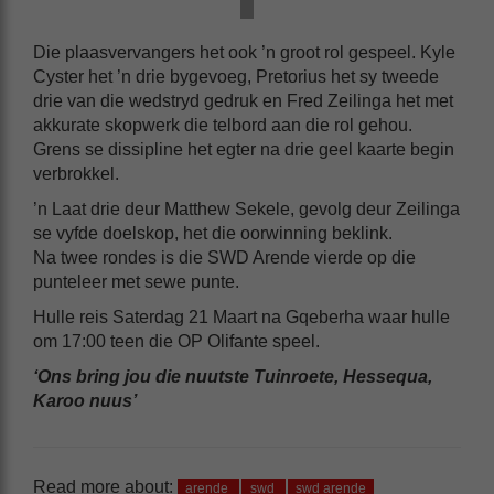
Die plaasvervangers het ook ’n groot rol gespeel. Kyle
Cyster het ’n drie bygevoeg, Pretorius het sy tweede
drie van die wedstryd gedruk en Fred Zeilinga het met
akkurate skopwerk die telbord aan die rol gehou.
Grens se dissipline het egter na drie geel kaarte begin
verbrokkel.
’n Laat drie deur Matthew Sekele, gevolg deur Zeilinga
se vyfde doelskop, het die oorwinning beklink.
Na twee rondes is die SWD Arende vierde op die
punteleer met sewe punte.
Hulle reis Saterdag 21 Maart na Gqeberha waar hulle
om 17:00 teen die OP Olifante speel.
‘Ons bring jou die nuutste Tuinroete, Hessequa,
Karoo nuus’
Read more about:
arende
swd
swd arende