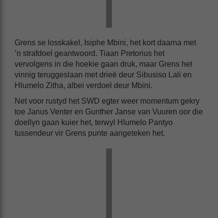
Grens se losskakel, Isiphe Mbini, het kort daarna met
’n strafdoel geantwoord. Tiaan Pretorius het
vervolgens in die hoekie gaan druk, maar Grens het
vinnig teruggeslaan met drieë deur Sibusiso Lali en
Hlumelo Zitha, albei verdoel deur Mbini.
Net voor rustyd het SWD egter weer momentum gekry
toe Janus Venter en Gunther Janse van Vuuren oor die
doellyn gaan kuier het, terwyl Hlumelo Pantyo
tussendeur vir Grens punte aangeteken het.