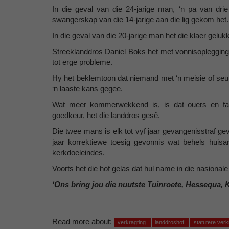
In die geval van die 24-jarige man, ‘n pa van drie
swangerskap van die 14-jarige aan die lig gekom het.
In die geval van die 20-jarige man het die klaer geluk
Streeklanddros Daniel Boks het met vonnisopleggin
tot erge probleme.
Hy het beklemtoon dat niemand met ‘n meisie of se
‘n laaste kans gegee.
Wat meer kommerwekkend is, is dat ouers en fam
goedkeur, het die landdros gesê.
Die twee mans is elk tot vyf jaar gevangenisstraf gevo
jaar korrektiewe toesig gevonnis wat behels huisar
kerkdoeleindes.
Voorts het die hof gelas dat hul name in die nasiona
‘Ons bring jou die nuutste Tuinroete, Hessequa, 
Read more about:
verkragting
landdroshof
statutere verk