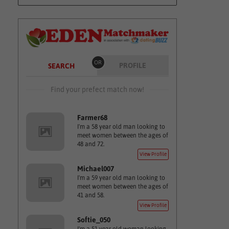
OR
PROFILE
SEARCH
Find your prefect match now!
Farmer68
I'm a 58 year old man looking to
meet women between the ages of
48 and 72.
View Profile
Michael007
I'm a 59 year old man looking to
meet women between the ages of
41 and 58.
View Profile
Softie_050