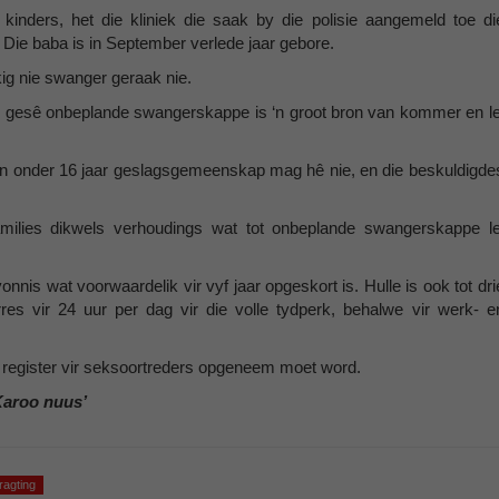
 kinders, het die kliniek die saak by die polisie aangemeld toe di
 Die baba is in September verlede jaar gebore.
kig nie swanger geraak nie.
g gesê onbeplande swangerskappe is ‘n groot bron van kommer en le
un onder 16 jaar geslagsgemeenskap mag hê nie, en die beskuldigde
ilies dikwels verhoudings wat tot onbeplande swangerskappe le
nnis wat voorwaardelik vir vyf jaar opgeskort is. Hulle is ook tot dri
res vir 24 uur per dag vir die volle tydperk, behalwe vir werk- e
le register vir seksoortreders opgeneem moet word.
Karoo nuus’
ragting