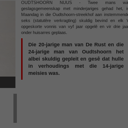
OUDTSHOORN NUUS - Twee mans wa
geslagsgemeenskap met minderjariges gehad het, i
Maandag in die Oudtshoorn-streekhof aan instemmend
seks (statutêre verkragting) skuldig bevind en elk ‘
opgeskorte vonnis van vyf jaar opgelê en vir drie jaa
onder huisarres geplaas.
Die 20-jarige man van De Rust en die
24-jarige man van Oudtshoorn het
albei skuldig gepleit en gesê dat hulle
in verhoudings met die 14-jarige
meisies was.