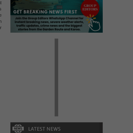
t
s
e
n
r