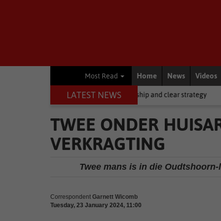
Home
News
Videos
Most Read
LATEST NEWS
 but it requires stronger leadership and clear strategy
Local News
TWEE ONDER HUISAR
VERKRAGTING
Twee mans is in die Oudtshoorn-l
Correspondent
Garnett Wicomb
Tuesday, 23 January 2024, 11:00