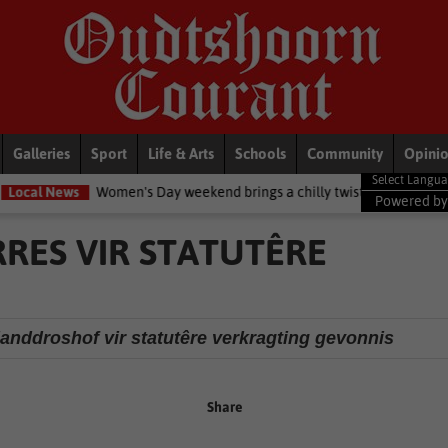
Galleries
Sport
Life & Arts
Schools
Community
Opini
Women's Day weekend brings a chilly twist to the Garden Route
Na
Powered b
RES VIR STATUTÊRE
anddroshof vir statutêre verkragting gevonnis
Share