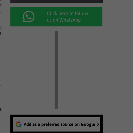
t
g
Click here to follow
us on WhatsApp
g
s
a
e
Add as a preferred source on Google