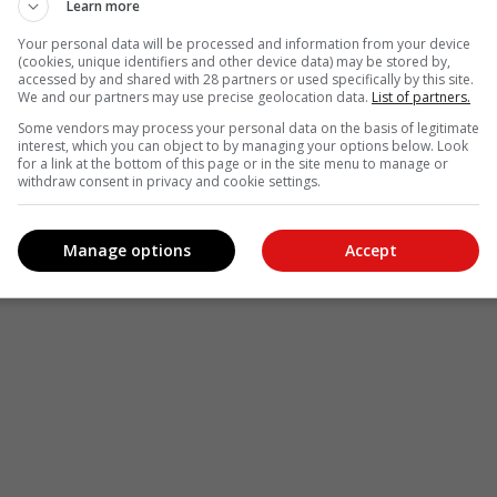
Learn more
Your personal data will be processed and information from your device
(cookies, unique identifiers and other device data) may be stored by,
accessed by and shared with 28 partners or used specifically by this site.
We and our partners may use precise geolocation data.
List of partners.
Some vendors may process your personal data on the basis of legitimate
interest, which you can object to by managing your options below. Look
for a link at the bottom of this page or in the site menu to manage or
withdraw consent in privacy and cookie settings.
Manage options
Accept