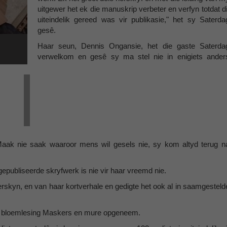
uitgewer het ek die manuskrip verbeter en verfyn totdat di
uiteindelik gereed was vir publikasie," het sy Saterda
gesê.
Haar seun, Dennis Ongansie, het die gaste Saterda
verwelkom en gesê sy ma stel nie in enigiets ander
"Maak nie saak waaroor mens wil gesels nie, sy kom altyd terug n
publiseerde skryfwerk is nie vir haar vreemd nie.
rskyn, en van haar kortverhale en gedigte het ook al in saamgesteld
die bloemlesing Maskers en mure opgeneem.