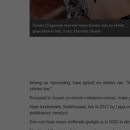
Susan Ongansie met die twee boeke wat sy reeds
gepubliseer het. Foto: Hannes Visser
belang as opvoeding, haar geloof en stories nie. 
stories toe."
Kruispad is Susan se eerste volwasse roman, maar ge
Haar kinderboek, Kattekwaad, het in 2017 by Lapa ve
publikasies verskyn.
Een van haar mees treffende gedigte is in 2020 in 