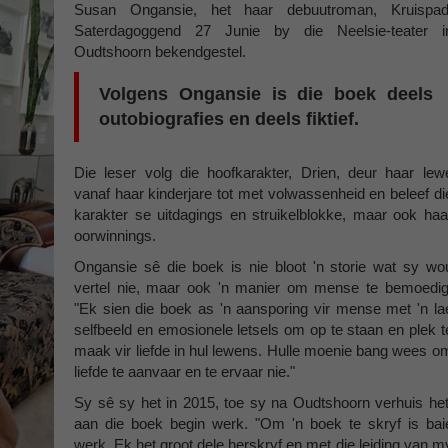
Susan Ongansie, het haar debuutroman, Kruispad
Saterdagoggend 27 Junie by die Neelsie-teater i
Oudtshoorn bekendgestel.
Volgens Ongansie is die boek deels
outobiografies en deels fiktief.
Die leser volg die hoofkarakter, Drien, deur haar lew
vanaf haar kinderjare tot met volwassenheid en beleef di
karakter se uitdagings en struikelblokke, maar ook haa
oorwinnings.
Ongansie sê die boek is nie bloot 'n storie wat sy wo
vertel nie, maar ook 'n manier om mense te bemoedig
"Ek sien die boek as 'n aansporing vir mense met 'n la
selfbeeld en emosionele letsels om op te staan en plek t
maak vir liefde in hul lewens. Hulle moenie bang wees o
liefde te aanvaar en te ervaar nie."
Sy sê sy het in 2015, toe sy na Oudtshoorn verhuis het
aan die boek begin werk. "Om 'n boek te skryf is bai
werk. Ek het groot dele herskryf en met die leiding van m