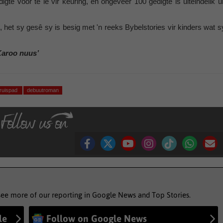
gte voor te lê vir keuring, en ongeveer 100 gedigte is uiteindelik ui
 het sy gesê sy is besig met 'n reeks Bybelstories vir kinders wat s
Karoo nuus’
ruispad
debuutroman
see more of our reporting in Google News and Top Stories.
le
Follow on Google News