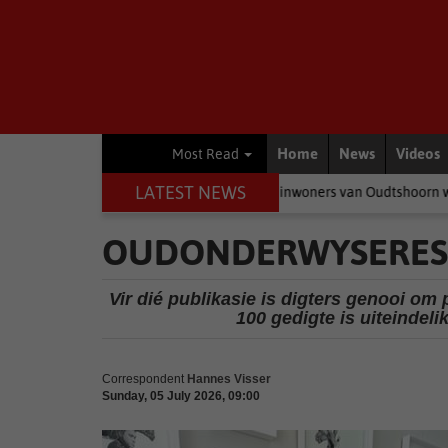
Home
News
Videos
Most Read
LATEST NEWS
politici baklei, is dit die inwoners van Oudtshoorn wat betaal
Env
OUDONDERWYSERES 
Vir dié publikasie is digters genooi om
100 gedigte is uiteindeli
Correspondent
Hannes Visser
Sunday, 05 July 2026, 09:00