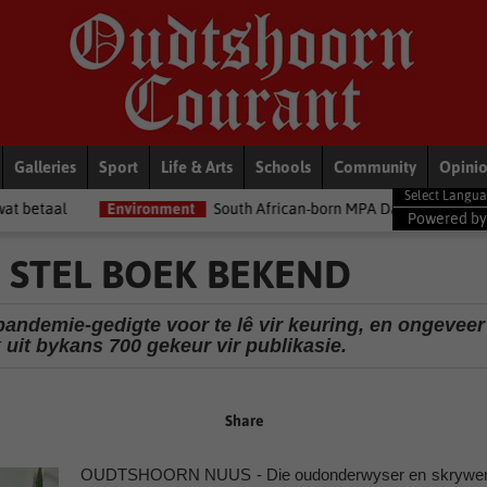
Galleries
Sport
Life & Arts
Schools
Community
Opini
ironment
South African-born MPA Day becomes global ocean conse
Powered b
STEL BOEK BEKEND
 pandemie-gedigte voor te lê vir keuring, en ongeveer
k uit bykans 700 gekeur vir publikasie.
Share
OUDTSHOORN NUUS - Die oudonderwyser en skrywer