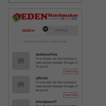
OR
PROFILE
SEARCH
Find your prefect match now!
derkleinePrinz
I'm a 54 year old man looking to
meet women between the ages of
35 and 55.
View Profile
alfie123
I'm a 66 year old man looking to
meet women between the ages of
49 and 70.
View Profile
AriesQueen77