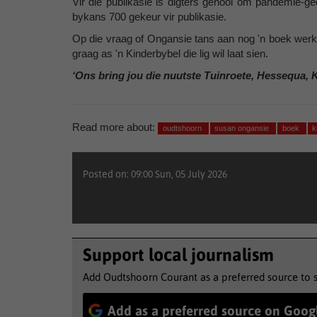
Vir dié publikasie is digters genooi om pandemie-gedi
bykans 700 gekeur vir publikasie.
Op die vraag of Ongansie tans aan nog 'n boek werk,
graag as 'n Kinderbybel die lig wil laat sien.
‘Ons bring jou die nuutste Tuinroete, Hessequa, 
Read more about:
oudtshoorn
susan ongansie
boek
k
Posted on: 09:00 Sun, 05 July 2026
Support local journalism
Add Oudtshoorn Courant as a preferred source to 
Add as a preferred source on Goog