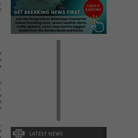
,
n
e
e
r
u
.
e
e
m
,
e
y