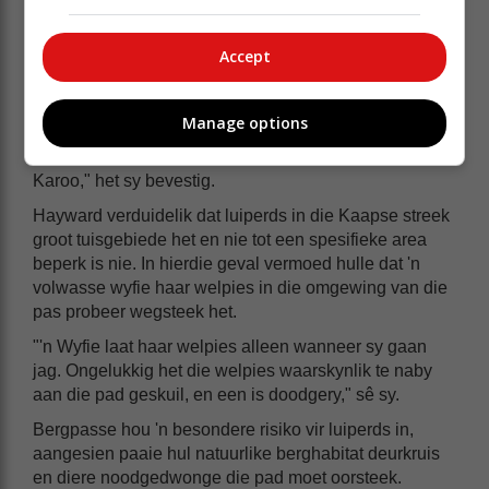
Accept
Volgens Jeannie Hayward, kommunikasie- en
mediabestuurder van die Cape Leopard Trust, is hulle
bewus van luiperdaktiwiteit in die Huisrivierpas-
Manage options
omgewing. "Die gebied het in 2022 deel gevorm van
ons grootskaalse kamera-opnameprojek in die Klein-
Karoo," het sy bevestig.
Hayward verduidelik dat luiperds in die Kaapse streek
groot tuisgebiede het en nie tot een spesifieke area
beperk is nie. In hierdie geval vermoed hulle dat 'n
volwasse wyfie haar welpies in die omgewing van die
pas probeer wegsteek het.
"'n Wyfie laat haar welpies alleen wanneer sy gaan
jag. Ongelukkig het die welpies waarskynlik te naby
aan die pad geskuil, en een is doodgery," sê sy.
Bergpasse hou 'n besondere risiko vir luiperds in,
aangesien paaie hul natuurlike berghabitat deurkruis
en diere noodgedwonge die pad moet oorsteek.