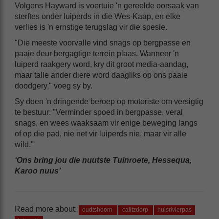
Volgens Hayward is voertuie 'n gereelde oorsaak van
sterftes onder luiperds in die Wes-Kaap, en elke
verlies is 'n ernstige terugslag vir die spesie.
"Die meeste voorvalle vind snags op bergpasse en
paaie deur bergagtige terrein plaas. Wanneer 'n
luiperd raakgery word, kry dit groot media-aandag,
maar talle ander diere word daagliks op ons paaie
doodgery," voeg sy by.
Sy doen 'n dringende beroep op motoriste om versigtig
te bestuur: "Verminder spoed in bergpasse, veral
snags, en wees waaksaam vir enige beweging langs
of op die pad, nie net vir luiperds nie, maar vir alle
wild."
‘Ons bring jou die nuutste Tuinroete, Hessequa,
Karoo nuus’
Read more about:
oudtshoorn
calitzdorp
huisrivierpas