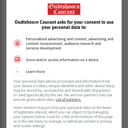
Oudtshoorn Courant asks for your consent to use
your personal data to:
Rory en Daniel Duncan, inwoners van Oudtshoorn, het
Personalised advertising and content, advertising and
ook op 20 Februarie 'n luiperd in die pas gesien.
content measurement, audience research and
services development
"Dit was 'n ongelooflike ervaring."
Store and/or access information on a device
Learn more
Your personal data will be processed and information from
your device (cookies, unique identifiers and other device data)
may be stored by, accessed by and shared with 28 partners
or used specifically by this site. We and our partners may use
precise geolocation data.
List of partners.
Some vendors may process your personal data on the basis
of legitimate interest, which you can object to by managing
your options below. Look for a link at the bottom of this page
or in the site menu to manage or withdraw consent in privacy
and cookie settings.