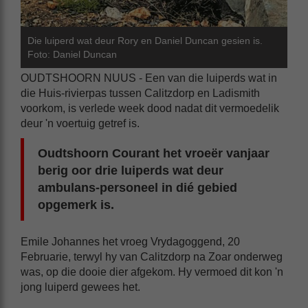
Die luiperd wat deur Rory en Daniel Duncan gesien is.
Foto: Daniel Duncan
OUDTSHOORN NUUS - Een van die luiperds wat in
die Huis-rivierpas tussen Calitzdorp en Ladismith
voorkom, is verlede week dood nadat dit vermoedelik
deur 'n voertuig getref is.
Oudtshoorn Courant het vroeër vanjaar
berig oor drie luiperds wat deur
ambulans-personeel in dié gebied
opgemerk is.
Emile Johannes het vroeg Vrydagoggend, 20
Februarie, terwyl hy van Calitzdorp na Zoar onderweg
was, op die dooie dier afgekom. Hy vermoed dit kon 'n
jong luiperd gewees het.