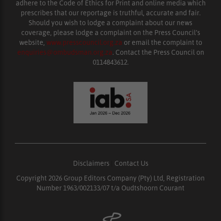
adhere to the Code of Ethics for Print and online media which
prescribes that our reportage is truthful, accurate and fair.
Should you wish to lodge a complaint about our news
coverage, please lodge a complaint on the Press Council’s
website,
www.presscouncil.org.za
or email the complaint to
enquiries@ombudsman.org.za
. Contact the Press Council on
0114843612.
Disclaimers
|
Contact Us
Copyright 2026 Group Editors Company (Pty) Ltd, Registration
Number 1963/002133/07 t/a Oudtshoorn Courant