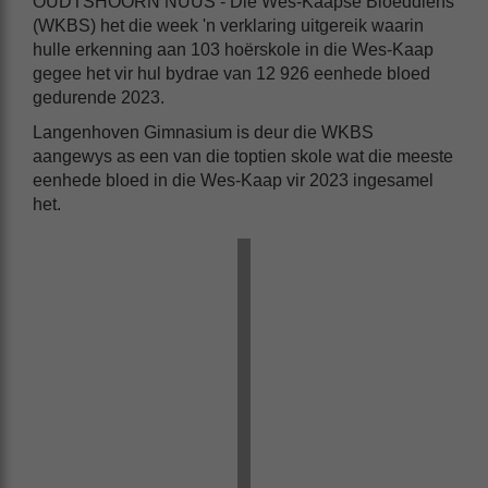
OUDTSHOORN NUUS - Die Wes-Kaapse Bloeddiens
(WKBS) het die week 'n verklaring uitgereik waarin
hulle erkenning aan 103 hoërskole in die Wes-Kaap
gegee het vir hul bydrae van 12 926 eenhede bloed
gedurende 2023.
Langenhoven Gimnasium is deur die WKBS
aangewys as een van die toptien skole wat die meeste
eenhede bloed in die Wes-Kaap vir 2023 ingesamel
het.