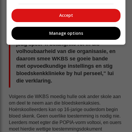
So sê die WKBS:
"Die behoefte aan bloed en
Accept
bloedprodukte verhoog jaarliks en dit is
dus noodsaaklik vir die WKBS om die
Manage options
aktiewe skenkerbasis te vergroot. Die
jeug speel 'n belangrike rol in die
volhoubaarheid van die organisasie, en
daarom smee WKBS se goeie bande
met opvoedkundige instellings en stig
bloedskenkklinieke by hul perseel," lui
die verklaring.
Volgens die WKBS moedig hulle ook ander skole aan
om deel te neem aan die bloedskenkaksies.
Hoërskoolleerders kan op 16-jarige ouderdom begin
bloed skenk. Geen ouerlike toestemming is nodig nie.
Leerders moet egter die POPIA-vorm voltooi, en ouers
moet hierdie wettige toestemmingsdokument