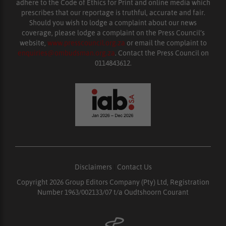
adhere to the Code of Ethics for Print and online media which
prescribes that our reportage is truthful, accurate and fair.
Should you wish to lodge a complaint about our news
coverage, please lodge a complaint on the Press Council’s
website,
www.presscouncil.org.za
or email the complaint to
enquiries@ombudsman.org.za
. Contact the Press Council on
0114843612.
Disclaimers
|
Contact Us
Copyright 2026 Group Editors Company (Pty) Ltd, Registration
Number 1963/002133/07 t/a Oudtshoorn Courant