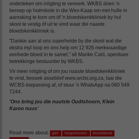
onderteken om inligting te verwerk. WKBS doen 'n
beroep op hoërskole in die Wes-Kaap om met hulle in
aanraking te kom om óf 'n bloedskenkkliniek by hul
skool te vestig óf uit te vind waar die naaste
bloedskenkkliniek is.
“Dankie aan al ons superhelde by die skool wat die
ekstra myl loop en ons help om 12 926 merkwaardige
eenhede bloed in te samel,” sê Marike Carli, openbare
betrekkinge bestuurder by WKBS.
Vir meer inligting of om jou naaste bloedskenkkliniek
te vind, besoek asseblief www.wcbs.org.za, laai die
WCBS-toepassing af, of stuur 'n WhatsApp na 060 549
7244.
'Ons bring jou die nuutste Oudtshoorn, Klein
Karoo nuus'
Read more about:
gim
langenhoven
bloedskenk