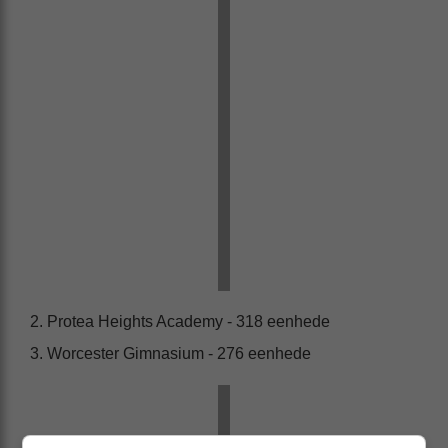
2. Protea Heights Academy - 318 eenhede
3. Worcester Gimnasium - 276 eenhede