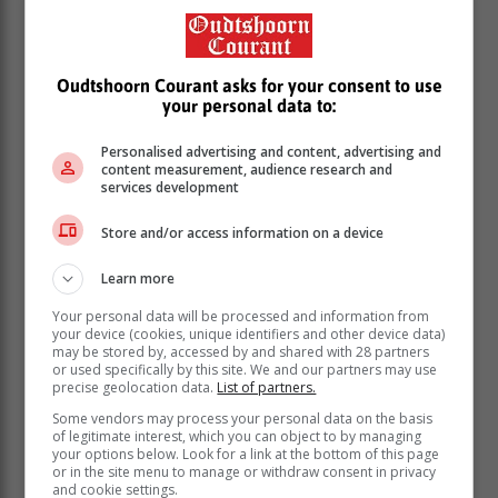
Oudtshoorn Courant asks for your consent to use
your personal data to:
Personalised advertising and content, advertising and
content measurement, audience research and
services development
Store and/or access information on a device
4. Hoërskool Vishoek - 264 eenhede
Learn more
5. Hoërskool Emil Weder - 249 eenhede
Your personal data will be processed and information from
6. HTS Drostdy - 246 eenhede
your device (cookies, unique identifiers and other device data)
may be stored by, accessed by and shared with 28 partners
7. Settlers High School - 234 eenhede
or used specifically by this site. We and our partners may use
precise geolocation data.
List of partners.
8. Hoërskool Bergvliet - 233 eenhede
Some vendors may process your personal data on the basis
9. Langenhoven Gimnasium - 218 eenhede
of legitimate interest, which you can object to by managing
your options below. Look for a link at the bottom of this page
10. Hoërskool George - 194 eenhede
or in the site menu to manage or withdraw consent in privacy
and cookie settings.