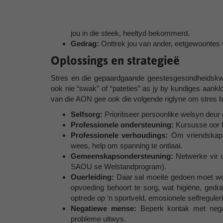
jou in die steek, heeltyd bekommerd.
Gedrag:
Onttrek jou van ander, eetgewoontes ve
Oplossings en strategieë
Stres en die gepaardgaande geestesgesondheidskwe
ook nie “swak” of “pateties” as jy by kundiges aank
van die AON gee ook die volgende riglyne om stres b
Selfsorg:
Prioritiseer persoonlike welsyn deur 
Professionele ondersteuning:
Kursusse oor h
Professionele verhoudings:
Om vriendskappe
wees, help om spanning te ontlaai.
Gemeenskapsondersteuning:
Netwerke vir o
SAOU se Welstandprogram).
Ouerleiding:
Daar sal moeite gedoen moet word
opvoeding behoort te sorg, wat higiëne, gedr
optrede op ‘n sportveld, emosionele selfreguleri
Negatiewe mense:
Beperk kontak met nega
probleme uitwys.