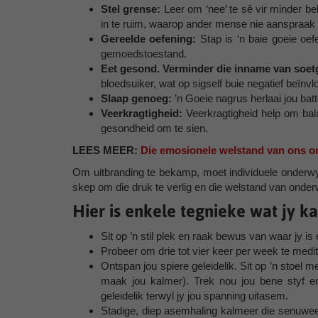
Stel grense:
Leer om ‘nee’ te sê vir minder bel
in te ruim, waarop ander mense nie aanspraak
Gereelde oefening:
Stap is ‘n baie goeie oef
gemoedstoestand.
Eet gesond. Verminder die inname van soet
bloedsuiker, wat op sigself buie negatief beïnvl
Slaap genoeg:
’n Goeie nagrus herlaai jou ba
Veerkragtigheid:
Veerkragtigheid help om bala
gesondheid om te sien.
LEES MEER:
Die emosionele welstand van ons 
Om uitbranding te bekamp, moet individuele onderwys
skep om die druk te verlig en die welstand van onder
Hier is enkele tegnieke wat jy k
Sit op ’n stil plek en raak bewus van waar jy is
Probeer om drie tot vier keer per week te medi
Ontspan jou spiere geleidelik. Sit op ’n stoel 
maak jou kalmer). Trek nou jou bene styf e
geleidelik terwyl jy jou spanning uitasem.
Stadige, diep asemhaling kalmeer die senuwe