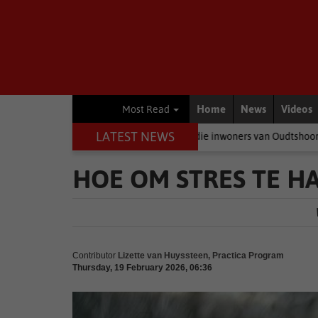
Home
News
Videos
Most Read
LATEST NEWS
eer politici baklei, is dit die inwoners van Oudtshoorn wat betaal
HOE OM STRES TE H
Contributor
Lizette van Huyssteen, Practica Program
Thursday, 19 February 2026, 06:36