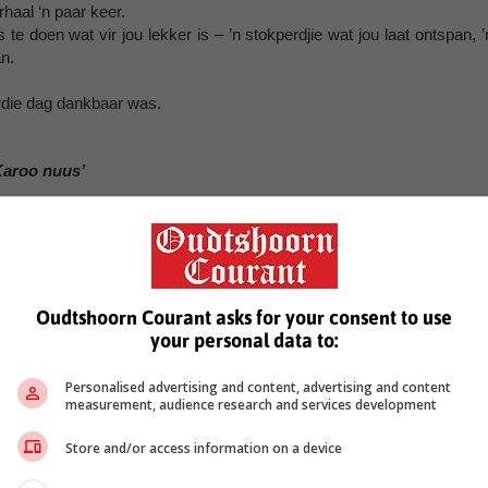
erhaal ‘n paar keer.
e doen wat vir jou lekker is – ’n stokperdjie wat jou laat ontspan, ’
n.
ardie dag dankbaar was.
Karoo nuus’
rs
onder druk
Oudtshoorn Courant asks for your consent to use
your personal data to:
Personalised advertising and content, advertising and content
measurement, audience research and services development
Store and/or access information on a device
see more of our reporting in Google News and Top Stories.