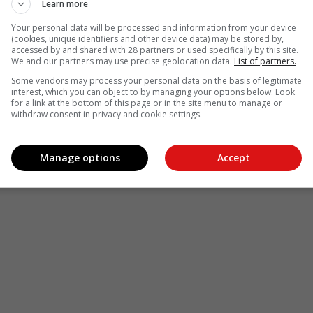
Learn more
le
Follow on Google News
Your personal data will be processed and information from your device
(cookies, unique identifiers and other device data) may be stored by,
accessed by and shared with 28 partners or used specifically by this site.
We and our partners may use precise geolocation data.
List of partners.
Some vendors may process your personal data on the basis of legitimate
interest, which you can object to by managing your options below. Look
for a link at the bottom of this page or in the site menu to manage or
withdraw consent in privacy and cookie settings.
Manage options
Accept