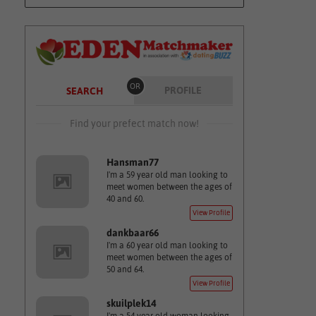
OR
PROFILE
SEARCH
Find your prefect match now!
Hansman77
I'm a 59 year old man looking to
meet women between the ages of
40 and 60.
View Profile
dankbaar66
I'm a 60 year old man looking to
meet women between the ages of
50 and 64.
View Profile
skuilplek14