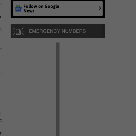
n
Follow on Google
News
r
n
e
e
t
t
r