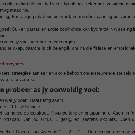
angrike aktiwiteite wat tyd steel. Maak ook seker om tyd vir die gesi
 mag maak nie.
ening, kan enige plek beoefen word, verminder spanning en verbete
goed:
Suiker, pastas en ander koolhidrate kan bydra tot ‘n wisseling i
oed.
tterye en jy voel sommer meer energiek.
ns te skep, daarom is dit belangrik om na die fisiese en emosionel
onderwysers
ers strategieë aanleer, en skole behoort ondersteunende stelsels t
wysers te verseker.
an probeer as jy oorweldig voel:
 en wat jy doen. Haal rustig asem.
teer – 10 – 20 minute.
met jou hande op jou skoot. Knyp jou tone en ontspan hulle. Asem in (di
n ontspan. Dan jou arm/s … gesig, en laastens skouers. Doen di
estelsel. Doen dit so: Asem in 1 … 2 … 3 … Hou nou jou asem op vi