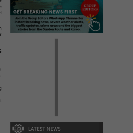
e
e
l
n
r
s
s
s
g
t