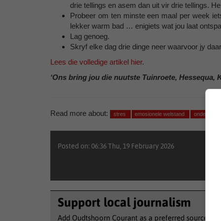
drie tellings en asem dan uit vir drie tellings. H
Probeer om ten minste een maal per week iets t
lekker warm bad … enigiets wat jou laat ontspa
Lag genoeg.
Skryf elke dag drie dinge neer waarvoor jy da
Lees die volledige artikel hier
.
‘Ons bring jou die nuutste Tuinroete, Hessequa, 
Read more about:
stres
emosionele welstand
onderwyse
Posted on: 06:36 Thu, 19 February 2026
Support local journalism
Add Oudtshoorn Courant as a preferred source to 