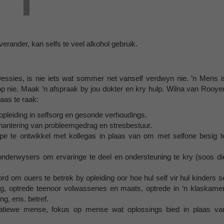
rander, kan selfs te veel alkohol gebruik.
ssies, is nie iets wat sommer net vanself verdwyn nie. ’n Mens i
lop nie. Maak ’n afspraak by jou dokter en kry hulp. Wilna van Rooye
aas te raak:
opleiding in selfsorg en gesonde verhoudings.
antering van probleemgedrag en stresbestuur.
 te ontwikkel met kollegas in plaas van om met selfone besig t
nderwysers om ervaringe te deel en ondersteuning te kry (soos di
 om ouers te betrek by opleiding oor hoe hul self vir hul kinders s
ag, optrede teenoor volwassenes en maats, optrede in ‘n klaskamer
ng, ens. betref.
tiewe mense, fokus op mense wat oplossings bied in plaas va