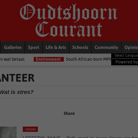
Galleries
Sport
Life & Arts
Schools
Community
Opini
Environment
South African-born MPA Day becomes global ocean co
Powered b
ANTEER
Wat is stres?
Share
Update