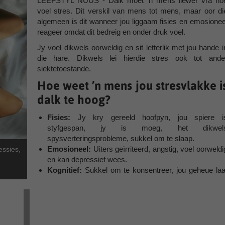
LEEFSTYL NUUS - Dalk moet ’n mens liewer vra ho
voel stres. Dit verskil van mens tot mens, maar oor di
algemeen is dit wanneer jou liggaam fisies en emosionee
reageer omdat dit bedreig en onder druk voel.
Jy voel dikwels oorweldig en sit letterlik met jou hande i
die hare. Dikwels lei hierdie stres ook tot ande
siektetoestande.
Hoe weet ’n mens jou stresvlakke i
dalk te hoog?
Fisies:
Jy kry gereeld hoofpyn, jou spiere i
styfgespan, jy is moeg, het dikwel
spysverteringsprobleme, sukkel om te slaap.
Emosioneel:
Uiters geïrriteerd, angstig, voel oorweldi
ssies,
en kan depressief wees.
Kognitief:
Sukkel om te konsentreer, jou geheue laa