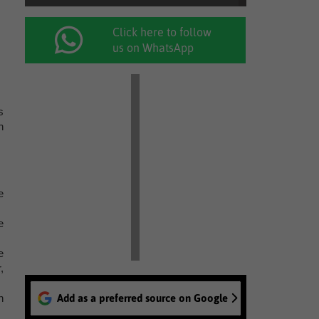
Click here to follow
us on WhatsApp
s
n
e
e
e
,
n
Add as a preferred source on Google